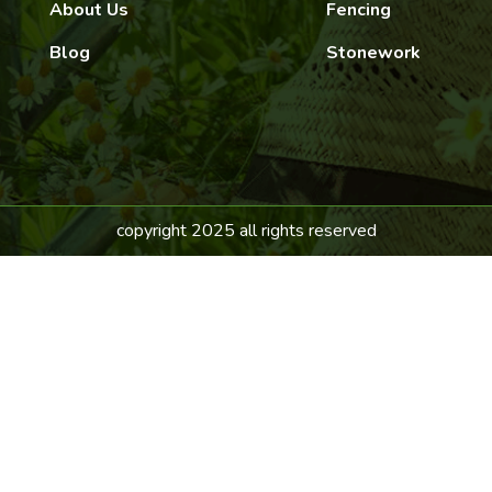
About Us
Fencing
Blog
Stonework
copyright 2025 all rights reserved