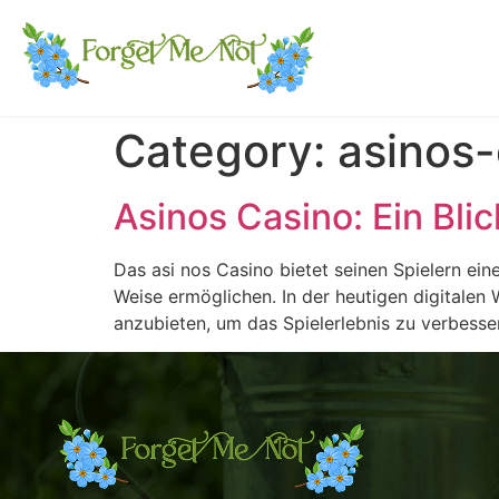
Category:
asinos-
Asinos Casino: Ein Bli
Das asi nos Casino bietet seinen Spielern ein
Weise ermöglichen. In der heutigen digitalen 
anzubieten, um das Spielerlebnis zu verbesse