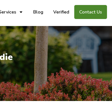
Services
Blog
Verified
Contact Us
die