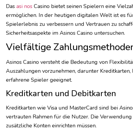
Das
asi nos
Casino bietet seinen Spielern eine Vielz
ermöglichen. In der heutigen digitalen Welt ist es 
Spielerlebnis zu verbessern und Vertrauen zu schaff
Sicherheitsaspekte im Asinos Casino untersuchen.
Vielfältige Zahlungsmethode
Asinos Casino versteht die Bedeutung von Flexibil
Auszahlungen vorzunehmen, darunter Kreditkarten, 
erfahrene Spieler geeignet.
Kreditkarten und Debitkarten
Kreditkarten wie Visa und MasterCard sind bei Asinos
vertrauten Rahmen für die Nutzer. Die Verwendung v
zusätzliche Konten einrichten müssen.