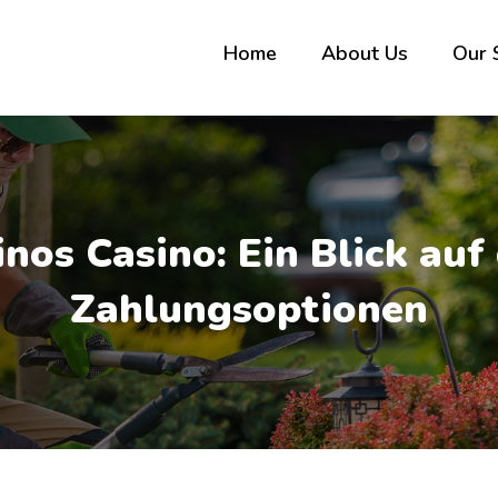
Home
About Us
Our 
inos Casino: Ein Blick auf 
Zahlungsoptionen