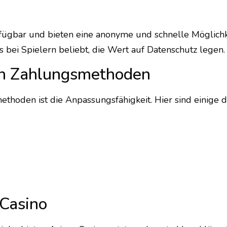
erfügbar und bieten eine anonyme und schnelle Möglichk
ei Spielern beliebt, die Wert auf Datenschutz legen.
nen Zahlungsmethoden
ethoden ist die Anpassungsfähigkeit. Hier sind einige d
 Casino