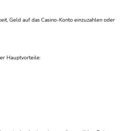
eit, Geld auf das Casino-Konto einzuzahlen oder
er Hauptvorteile: