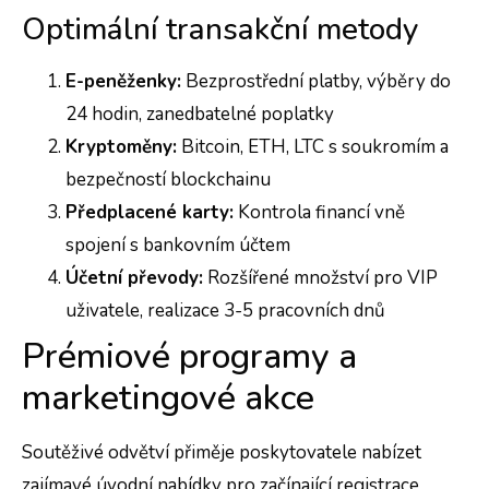
Optimální transakční metody
E-peněženky:
Bezprostřední platby, výběry do
24 hodin, zanedbatelné poplatky
Kryptoměny:
Bitcoin, ETH, LTC s soukromím a
bezpečností blockchainu
Předplacené karty:
Kontrola financí vně
spojení s bankovním účtem
Účetní převody:
Rozšířené množství pro VIP
uživatele, realizace 3-5 pracovních dnů
Prémiové programy a
marketingové akce
Soutěživé odvětví přiměje poskytovatele nabízet
zajímavé úvodní nabídky pro začínající registrace.