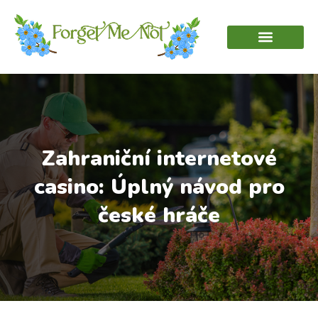
Zahraniční internetové
casino: Úplný návod pro
české hráče