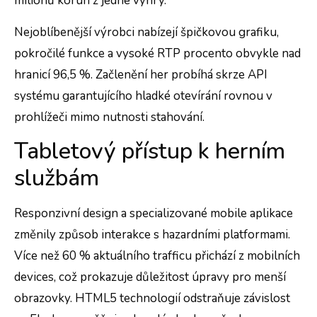
milionů korun z jedné výhry.
Nejoblíbenější výrobci nabízejí špičkovou grafiku,
pokročilé funkce a vysoké RTP procento obvykle nad
hranicí 96,5 %. Začlenění her probíhá skrze API
systému garantujícího hladké otevírání rovnou v
prohlížeči mimo nutnosti stahování.
Tabletový přístup k herním
službám
Responzivní design a specializované mobile aplikace
změnily způsob interakce s hazardními platformami.
Více než 60 % aktuálního trafficu přichází z mobilních
devices, což prokazuje důležitost úpravy pro menší
obrazovky. HTML5 technologií odstraňuje závislost