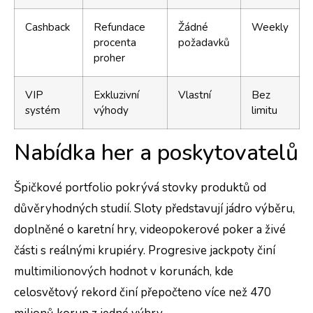
Cashback
Refundace
Žádné
Weekly
procenta
požadavků
proher
VIP
Exkluzivní
Vlastní
Bez
systém
výhody
limitu
Nabídka her a poskytovatelů
Špičkové portfolio pokrývá stovky produktů od
důvěryhodných studií. Sloty představují jádro výběru,
doplněné o karetní hry, videopokerové poker a živé
části s reálnými krupiéry. Progresive jackpoty činí
multimilionových hodnot v korunách, kde
celosvětový rekord činí přepočteno více než 470