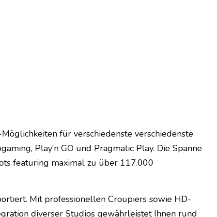
öglichkeiten für verschiedenste verschiedenste
ogaming, Play’n GO und Pragmatic Play. Die Spanne
lots featuring maximal zu über 117.000
portiert. Mit professionellen Croupiers sowie HD-
egration diverser Studios gewährleistet Ihnen rund