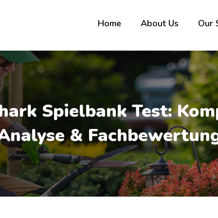
Home
About Us
Our 
ark Spielbank Test: Kom
Analyse & Fachbewertun