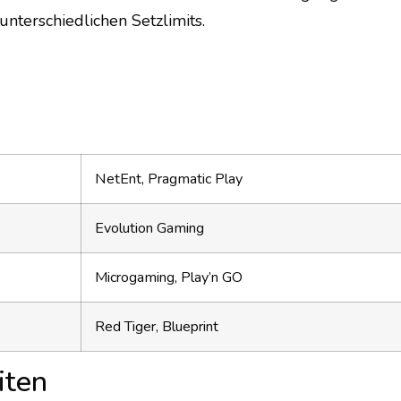
unterschiedlichen Setzlimits.
NetEnt, Pragmatic Play
Evolution Gaming
Microgaming, Play’n GO
Red Tiger, Blueprint
iten