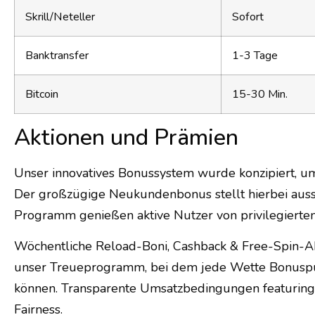
Skrill/Neteller
Sofort
Banktransfer
1-3 Tage
Bitcoin
15-30 Min.
Aktionen und Prämien
Unser innovatives Bonussystem wurde konzipiert, u
Der großzügige Neukundenbonus stellt hierbei aussch
Programm genießen aktive Nutzer von privilegierten
Wöchentliche Reload-Boni, Cashback & Free-Spin-Akti
unser Treueprogramm, bei dem jede Wette Bonuspun
können. Transparente Umsatzbedingungen featuring
Fairness.