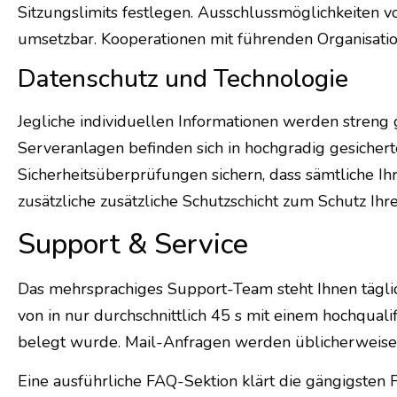
Sitzungslimits festlegen. Ausschlussmöglichkeiten 
umsetzbar. Kooperationen mit führenden Organisat
Datenschutz und Technologie
Jegliche individuellen Informationen werden str
Serveranlagen befinden sich in hochgradig gesiche
Sicherheitsüberprüfungen sichern, dass sämtliche I
zusätzliche zusätzliche Schutzschicht zum Schutz Ihre
Support & Service
Das mehrsprachiges Support-Team steht Ihnen täglic
von in nur durchschnittlich 45 s mit einem hochquali
belegt wurde. Mail-Anfragen werden üblicherweise m
Eine ausführliche FAQ-Sektion klärt die gängigste