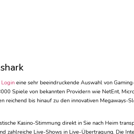
nshark
 Login
eine sehr beeindruckende Auswahl von Gaming-M
 3000 Spiele von bekannten Providern wie NetEnt, Micr
elen reichend bis hinauf zu den innovativen Megaways-S
istische Kasino-Stimmung direkt in Sie nach Heim trans
und zahlreiche Live-Shows in Live-Übertragung. Die Int