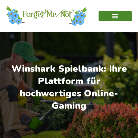
Winshark Spielbank: Ihre
Plattform für
hochwertiges Online-
Gaming