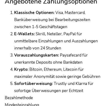
Angebotene Zahlungsoptionen
Klassische Optionen:
Visa, Mastercard,
Banküberweisung bei Bearbeitungszeiten
zwischen 1-5 Geschäftstagen
E-Wallets:
Skrill, Neteller, PayPal für
unmittelbare Einzahlungen und Auszahlungen
innerhalb von 24 Stunden
Vorauszahlungskarten:
Paysafecard für
unerkannte Deposits ohne Bankdaten
Krypto:
Bitcoin, Ethereum, Litecoin für
maximaler Anonymität sowie geringe Gebühren
Sofortüberweisung:
Trustly und Klarna für
sofortige Überweisungen per Echtzeit
Bezahlmethode
Mindesteinzahlung