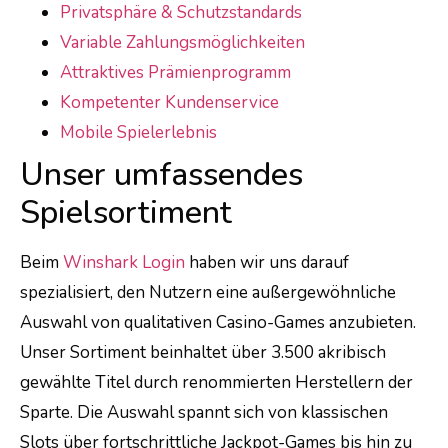
Privatsphäre & Schutzstandards
Variable Zahlungsmöglichkeiten
Attraktives Prämienprogramm
Kompetenter Kundenservice
Mobile Spielerlebnis
Unser umfassendes
Spielsortiment
Beim
Winshark Login
haben wir uns darauf
spezialisiert, den Nutzern eine außergewöhnliche
Auswahl von qualitativen Casino-Games anzubieten.
Unser Sortiment beinhaltet über 3.500 akribisch
gewählte Titel durch renommierten Herstellern der
Sparte. Die Auswahl spannt sich von klassischen
Slots über fortschrittliche Jackpot-Games bis hin zu