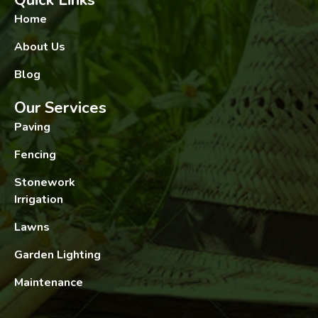
Home
About Us
Blog
Our Services
Paving
Fencing
Stonework
Irrigation
Lawns
Garden Lighting
Maintenance