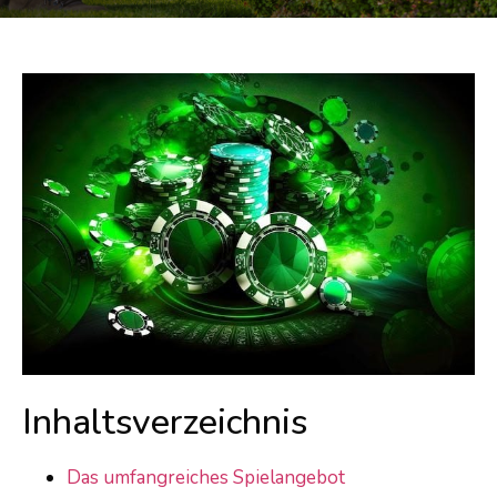
Inhaltsverzeichnis
Das umfangreiches Spielangebot