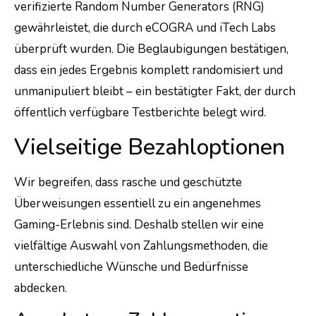
verifizierte Random Number Generators (RNG)
gewährleistet, die durch eCOGRA und iTech Labs
überprüft wurden. Die Beglaubigungen bestätigen,
dass ein jedes Ergebnis komplett randomisiert und
unmanipuliert bleibt – ein bestätigter Fakt, der durch
öffentlich verfügbare Testberichte belegt wird.
Vielseitige Bezahloptionen
Wir begreifen, dass rasche und geschützte
Überweisungen essentiell zu ein angenehmes
Gaming-Erlebnis sind. Deshalb stellen wir eine
vielfältige Auswahl von Zahlungsmethoden, die
unterschiedliche Wünsche und Bedürfnisse
abdecken.