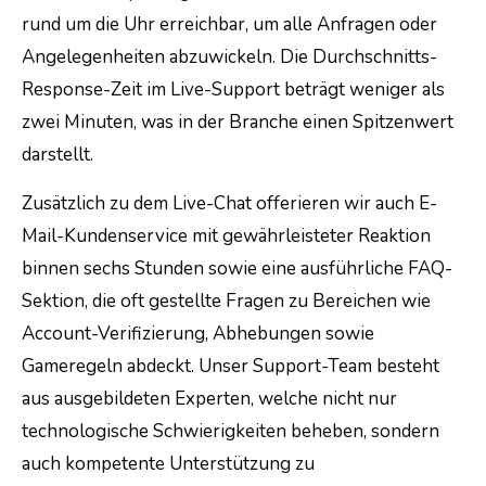
rund um die Uhr erreichbar, um alle Anfragen oder
Angelegenheiten abzuwickeln. Die Durchschnitts-
Response-Zeit im Live-Support beträgt weniger als
zwei Minuten, was in der Branche einen Spitzenwert
darstellt.
Zusätzlich zu dem Live-Chat offerieren wir auch E-
Mail-Kundenservice mit gewährleisteter Reaktion
binnen sechs Stunden sowie eine ausführliche FAQ-
Sektion, die oft gestellte Fragen zu Bereichen wie
Account-Verifizierung, Abhebungen sowie
Gameregeln abdeckt. Unser Support-Team besteht
aus ausgebildeten Experten, welche nicht nur
technologische Schwierigkeiten beheben, sondern
auch kompetente Unterstützung zu