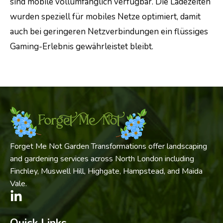
sind mobile vollumfänglich verfügbar. Die Ladezeiten
wurden speziell für mobiles Netze optimiert, damit
auch bei geringeren Netzverbindungen ein flüssiges
Gaming-Erlebnis gewährleistet bleibt.
Forget Me Not Garden Transformations offer landscaping
and gardening services across North London including
Finchley, Muswell Hill, Highgate, Hampstead, and Maida
Vale.
Quick Links