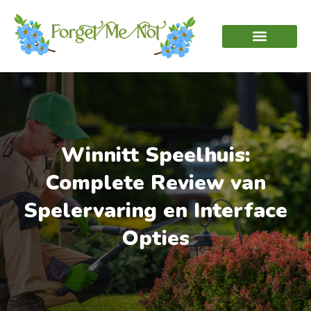
Winnitt Speelhuis:
Complete Review van
Spelervaring en Interface
Opties