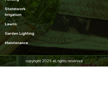
Stonework
Irrigation
Lawns
Garden Lighting
Maintenance
copyright 2025 all rights reserved