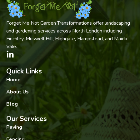
Forget Me Not Garden Transformations offer landscaping
and gardening services across North London including
Finchley, Muswell Hill, Highgate, Hampstead, and Maida
Vale.
Quick Links
Home
About Us
Blog
Our Services
Paving
Fencing