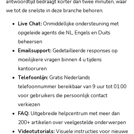
antwoordtijd bedraagt korter dan twee minuten, waar
we tot de snelste in deze branche behoren.
Live Chat:
Onmiddellijke ondersteuning met
opgeleide agents die NL, Engels en Duits
beheersen
Emailsupport:
Gedetailleerde responses op
moeilijkere vragen binnen 4 u tijdens
kantooruren
Telefoonlijn:
Gratis Nederlands
telefoonnummer bereikbaar van 9 uur tot 01:00
voor gebruikers die persoonlijk contact
verkiezen
FAQ:
Uitgebreide helpcentrum met meer dan
200+ artikelen over veelgestelde onderwerpen
Videotutorials:
Visuele instructies voor nieuwe