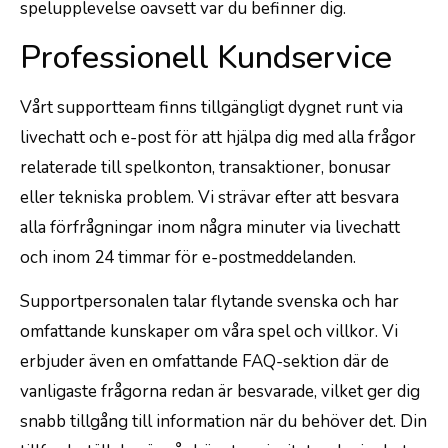
spelupplevelse oavsett var du befinner dig.
Professionell Kundservice
Vårt supportteam finns tillgängligt dygnet runt via
livechatt och e-post för att hjälpa dig med alla frågor
relaterade till spelkonton, transaktioner, bonusar
eller tekniska problem. Vi strävar efter att besvara
alla förfrågningar inom några minuter via livechatt
och inom 24 timmar för e-postmeddelanden.
Supportpersonalen talar flytande svenska och har
omfattande kunskaper om våra spel och villkor. Vi
erbjuder även en omfattande FAQ-sektion där de
vanligaste frågorna redan är besvarade, vilket ger dig
snabb tillgång till information när du behöver det. Din