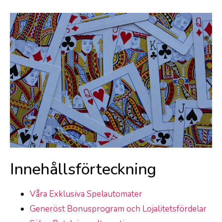
Innehållsförteckning
Våra Exklusiva Spelautomater
Generöst Bonusprogram och Lojalitetsfördelar