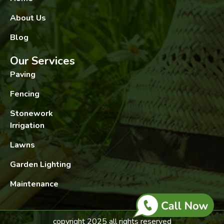
About Us
Blog
Our Services
Paving
Fencing
Stonework
Irrigation
Lawns
Garden Lighting
Maintenance
copyright 2025 all rights reserved