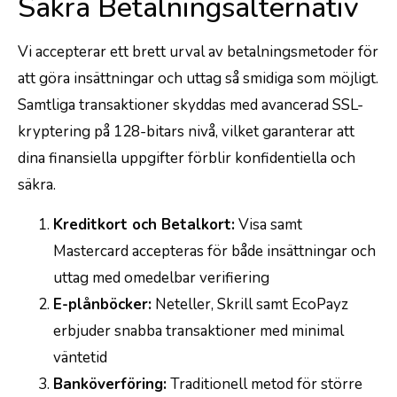
Säkra Betalningsalternativ
Vi accepterar ett brett urval av betalningsmetoder för
att göra insättningar och uttag så smidiga som möjligt.
Samtliga transaktioner skyddas med avancerad SSL-
kryptering på 128-bitars nivå, vilket garanterar att
dina finansiella uppgifter förblir konfidentiella och
säkra.
Kreditkort och Betalkort:
Visa samt
Mastercard accepteras för både insättningar och
uttag med omedelbar verifiering
E-plånböcker:
Neteller, Skrill samt EcoPayz
erbjuder snabba transaktioner med minimal
väntetid
Banköverföring:
Traditionell metod för större