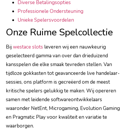
Diverse Betalingsopties
Professionele Ondersteuning
Unieke Spelersvoordelen
Onze Ruime Spelcollectie
Bij
westace slots
leveren wij een nauwkeurig
geselecteerd gamma van over dan drieduizend
kansspelen die elke smaak tevreden stellen. Van
tijdloze gokkasten tot geavanceerde live handelaar-
sessies, ons platform is gecreëerd om de meest
kritische spelers gelukkig te maken. Wij opereren
samen met leidende softwareontwikkelaars
waaronder NetEnt, Microgaming, Evolution Gaming
en Pragmatic Play voor kwaliteit en variatie te
waarborgen.