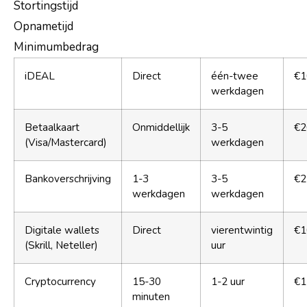
Stortingstijd
Opnametijd
Minimumbedrag
iDEAL
Direct
één-twee
€1
werkdagen
Betaalkaart
Onmiddellijk
3-5
€2
(Visa/Mastercard)
werkdagen
Bankoverschrijving
1-3
3-5
€2
werkdagen
werkdagen
Digitale wallets
Direct
vierentwintig
€1
(Skrill, Neteller)
uur
Cryptocurrency
15-30
1-2 uur
€1
minuten