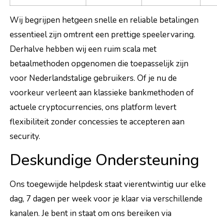
Wij begrijpen hetgeen snelle en reliable betalingen
essentieel zijn omtrent een prettige speelervaring.
Derhalve hebben wij een ruim scala met
betaalmethoden opgenomen die toepasselijk zijn
voor Nederlandstalige gebruikers. Of je nu de
voorkeur verleent aan klassieke bankmethoden of
actuele cryptocurrencies, ons platform levert
flexibiliteit zonder concessies te accepteren aan
security.
Deskundige Ondersteuning
Ons toegewijde helpdesk staat vierentwintig uur elke
dag, 7 dagen per week voor je klaar via verschillende
kanalen. Je bent in staat om ons bereiken via