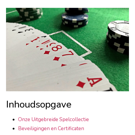
Inhoudsopgave
Onze Uitgebreide Spelcollectie
Beveiligingen en Certificaten