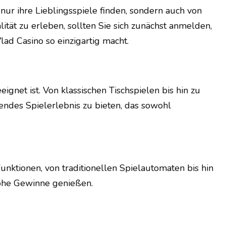
ur ihre Lieblingsspiele finden, sondern auch von
ität zu erleben, sollten Sie sich zunächst anmelden,
lad Casino so einzigartig macht.
net ist. Von klassischen Tischspielen bis hin zu
sendes Spielerlebnis zu bieten, das sowohl
unktionen, von traditionellen Spielautomaten bis hin
hohe Gewinne genießen.