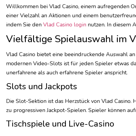
Willkommen bei Vlad Casino, einem aufregenden Ort f
einer Vielzahl an Aktionen und einem benutzerfreundl
indem Sie den
Vlad Casino login
nutzen. In diesem Ar
Vielfältige Spielauswahl im 
Vlad Casino bietet eine beeindruckende Auswahl an S
modernen Video-Slots ist für jeden Spieler etwas dab
unerfahrene als auch erfahrene Spieler anspricht.
Slots und Jackpots
Die Slot-Sektion ist das Herzstück von Vlad Casino. 
zu progressiven Jackpot-Spielen. Spieler können a
Tischspiele und Live-Casino