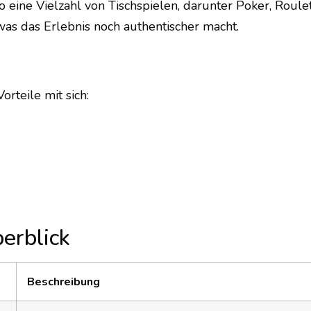
no eine Vielzahl von Tischspielen, darunter Poker, Roule
 was das Erlebnis noch authentischer macht.
l
rteile mit sich:
erblick
Beschreibung