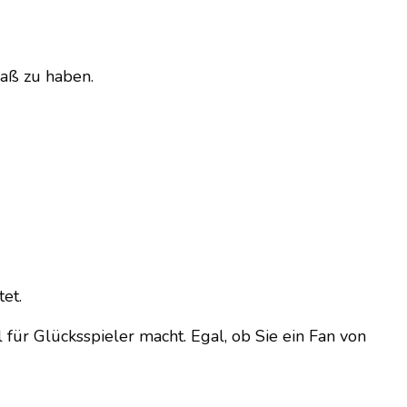
paß zu haben.
et.
 für Glücksspieler macht. Egal, ob Sie ein Fan von