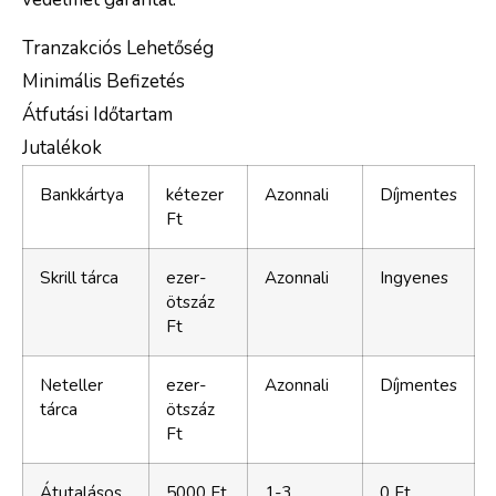
Tranzakciós Lehetőség
Minimális Befizetés
Átfutási Időtartam
Jutalékok
Bankkártya
kétezer
Azonnali
Díjmentes
Ft
Skrill tárca
ezer-
Azonnali
Ingyenes
ötszáz
Ft
Neteller
ezer-
Azonnali
Díjmentes
tárca
ötszáz
Ft
Átutalásos
5000 Ft
1-3
0 Ft