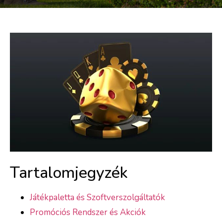
Tartalomjegyzék
Játékpaletta és Szoftverszolgáltatók
Promóciós Rendszer és Akciók