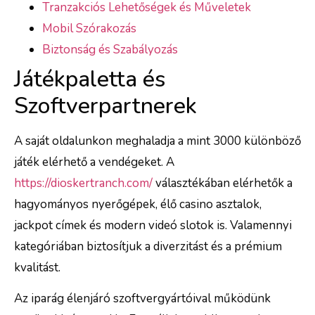
Tranzakciós Lehetőségek és Műveletek
Mobil Szórakozás
Biztonság és Szabályozás
Játékpaletta és
Szoftverpartnerek
A saját oldalunkon meghaladja a mint 3000 különböző
játék elérhető a vendégeket. A
https://dioskertranch.com/
választékában elérhetők a
hagyományos nyerőgépek, élő casino asztalok,
jackpot címek és modern videó slotok is. Valamennyi
kategóriában biztosítjuk a diverzitást és a prémium
kvalitást.
Az iparág élenjáró szoftvergyártóival működünk