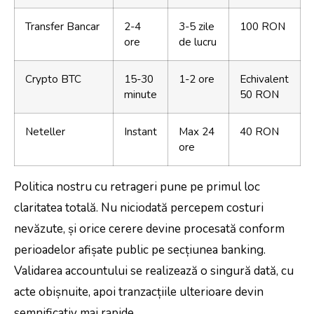
Transfer Bancar
2-4
3-5 zile
100 RON
ore
de lucru
Crypto BTC
15-30
1-2 ore
Echivalent
minute
50 RON
Neteller
Instant
Max 24
40 RON
ore
Politica nostru cu retrageri pune pe primul loc
claritatea totală. Nu niciodată percepem costuri
nevăzute, și orice cerere devine procesată conform
perioadelor afișate public pe secțiunea banking.
Validarea accountului se realizează o singură dată, cu
acte obișnuite, apoi tranzacțiile ulterioare devin
semnificativ mai rapide.