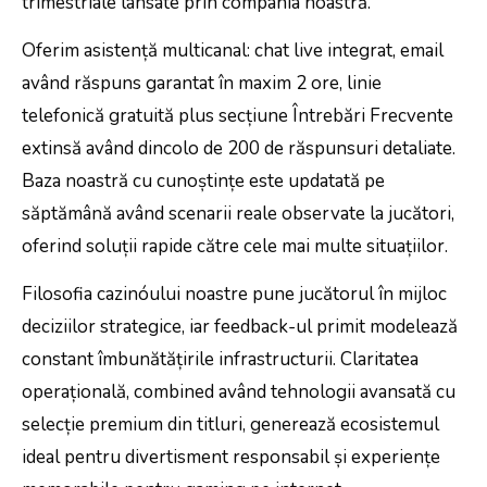
trimestriale lansate prin compania noastră.
Oferim asistență multicanal: chat live integrat, email
având răspuns garantat în maxim 2 ore, linie
telefonică gratuită plus secțiune Întrebări Frecvente
extinsă având dincolo de 200 de răspunsuri detaliate.
Baza noastră cu cunoștințe este updatată pe
săptămână având scenarii reale observate la jucători,
oferind soluții rapide către cele mai multe situațiilor.
Filosofia cazinóului noastre pune jucătorul în mijloc
deciziilor strategice, iar feedback-ul primit modelează
constant îmbunătățirile infrastructurii. Claritatea
operațională, combined având tehnologii avansată cu
selecție premium din titluri, generează ecosistemul
ideal pentru divertisment responsabil și experiențe