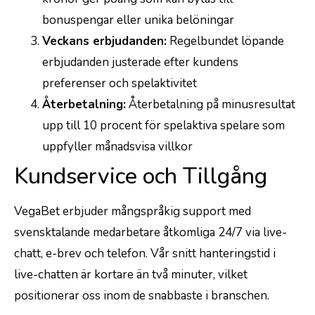
bonuspengar eller unika belöningar
Veckans erbjudanden:
Regelbundet löpande
erbjudanden justerade efter kundens
preferenser och spelaktivitet
Återbetalning:
Återbetalning på minusresultat
upp till 10 procent för spelaktiva spelare som
uppfyller månadsvisa villkor
Kundservice och Tillgång
VegaBet erbjuder mångspråkig support med
svensktalande medarbetare åtkomliga 24/7 via live-
chatt, e-brev och telefon. Vår snitt hanteringstid i
live-chatten är kortare än två minuter, vilket
positionerar oss inom de snabbaste i branschen.