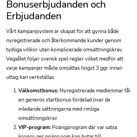
Bonuserbjudanden och
Erbjudanden
Vårt kampanjsystem är skapat för att gynna både
nyregistrerade och återkommande kunder genom
tydliga villkor utan komplicerade omsättningskrav.
VegaBet följer svensk spel regler vilket medför att
varje kampanjer måste omsättas högst 3 ggr innan
uttag kan verkställas.
Välkomstbonus:
Nyregistrerade medlemmar får
en generös startbonus fördelad över de
inledande sättningarna med rimliga
omsättningskrav
VIP-program:
Poängprogram där var satsa
kronor ger poäng som kan bytas till