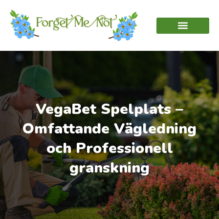
VegaBet Spelplats –
Omfattande Vägledning
och Professionell
granskning