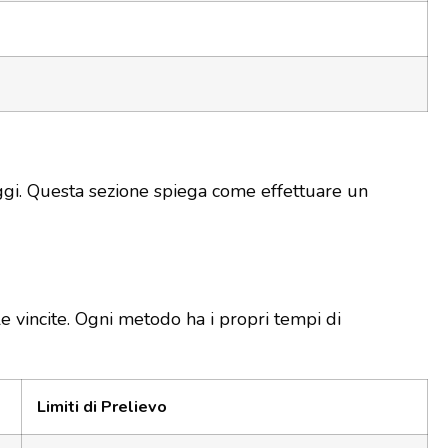
aggi. Questa sezione spiega come effettuare un
le vincite. Ogni metodo ha i propri tempi di
Limiti di Prelievo