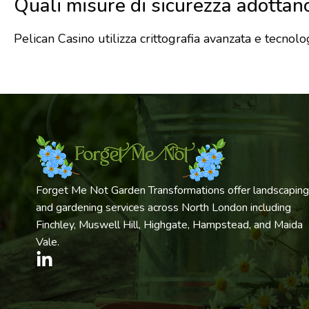
Quali misure di sicurezza adottano
Pelican Casino utilizza crittografia avanzata e tecnolo
Forget Me Not Garden Transformations offer landscaping
and gardening services across North London including
Finchley, Muswell Hill, Highgate, Hampstead, and Maida
Vale.