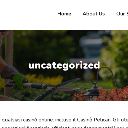
Home
About Us
Our 
uncategorized
qualsiasi casinò online, incluso il Casinò Pelican. Gli ut