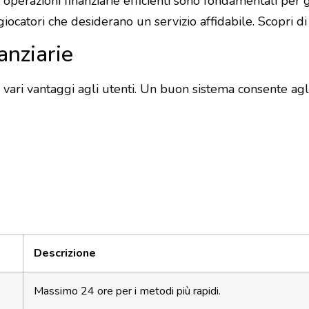
e operazioni finanziarie efficienti sono fondamentali per 
ocatori che desiderano un servizio affidabile. Scopri di
anziarie
e vari vantaggi agli utenti. Un buon sistema consente agli
Descrizione
Massimo 24 ore per i metodi più rapidi.