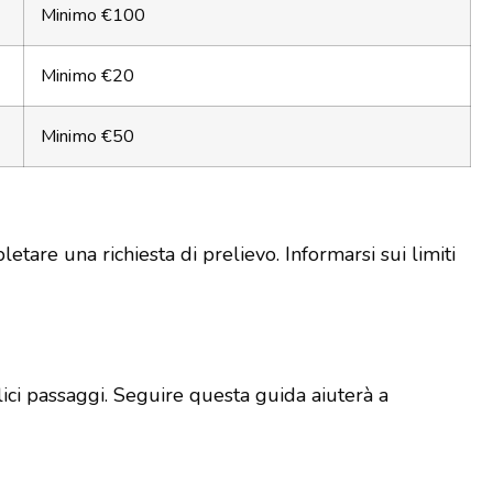
Minimo €100
Minimo €20
Minimo €50
etare una richiesta di prelievo. Informarsi sui limiti
ici passaggi. Seguire questa guida aiuterà a