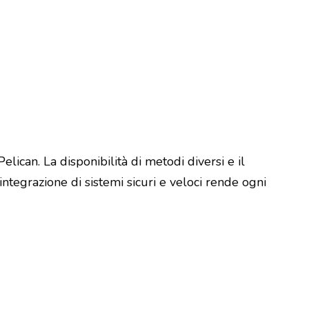
Pelican. La disponibilità di metodi diversi e il
ntegrazione di sistemi sicuri e veloci rende ogni