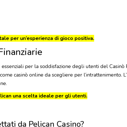
tale per un’esperienza di gioco positiva.
Finanziarie
no essenziali per la soddisfazione degli utenti del Casinò 
ome casinò online da scegliere per l’intrattenimento. L’i
ne.
ican una scelta ideale per gli utenti.
ttati da Pelican Casino?