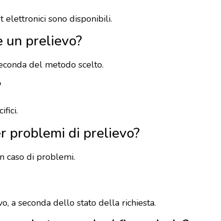
 elettronici sono disponibili.
e un prelievo?
 seconda del metodo scelto.
?
fici.
r problemi di prelievo?
 in caso di problemi.
o, a seconda dello stato della richiesta.