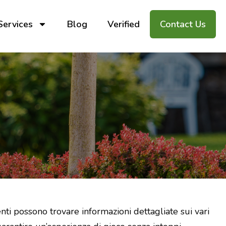
Services
Blog
Verified
Contact Us
enti possono trovare informazioni dettagliate sui vari