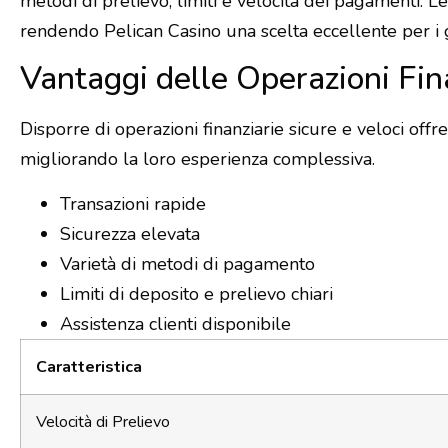
metodi di prelievo, limiti e velocità dei pagamenti. L
rendendo Pelican Casino una scelta eccellente per i gi
Vantaggi delle Operazioni Fin
Disporre di operazioni finanziarie sicure e veloci offr
migliorando la loro esperienza complessiva.
Transazioni rapide
Sicurezza elevata
Varietà di metodi di pagamento
Limiti di deposito e prelievo chiari
Assistenza clienti disponibile
Caratteristica
Velocità di Prelievo