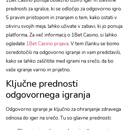
1Bet Casino ponuja obsežno izbiro iger in številne
prednosti za igralce, ki se odločijo za odgovorno igro.
S pravim pristopom in znanjem o tem, kako ostati v
okviru svojih meja, lahko uživate v zabavi, ki jo ponuja
platforma. Za več informacij o 1Bet Casino, si lahko
ogledate
1Bet Casino prijava
. V tem članku se bomo
osredotočili na odgovorno igranje in vam predstavili,
kako se lahko zaščitite med igrami na srečo, da bo
vaše igranje varno in prijetno.
Ključne prednosti
odgovornega igranja
Odgovorno igranje je ključno za ohranjanje zdravega
odnosa do iger na srečo. Tu so glavne prednosti: