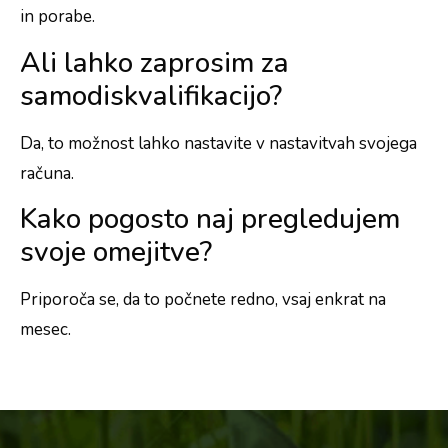
in porabe.
Ali lahko zaprosim za
samodiskvalifikacijo?
Da, to možnost lahko nastavite v nastavitvah svojega
računa.
Kako pogosto naj pregledujem
svoje omejitve?
Priporoča se, da to počnete redno, vsaj enkrat na
mesec.