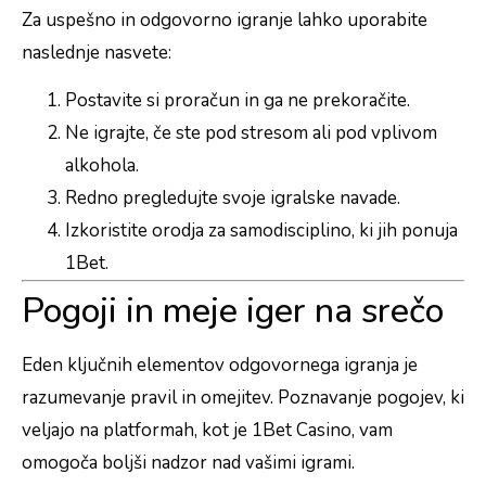
Za uspešno in odgovorno igranje lahko uporabite
naslednje nasvete:
Postavite si proračun in ga ne prekoračite.
Ne igrajte, če ste pod stresom ali pod vplivom
alkohola.
Redno pregledujte svoje igralske navade.
Izkoristite orodja za samodisciplino, ki jih ponuja
1Bet.
Pogoji in meje iger na srečo
Eden ključnih elementov odgovornega igranja je
razumevanje pravil in omejitev. Poznavanje pogojev, ki
veljajo na platformah, kot je 1Bet Casino, vam
omogoča boljši nadzor nad vašimi igrami.