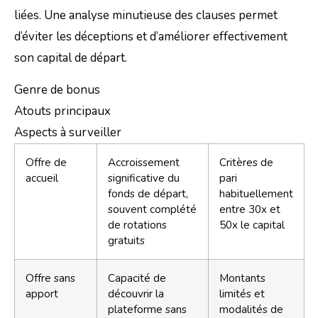
liées. Une analyse minutieuse des clauses permet
d’éviter les déceptions et d’améliorer effectivement
son capital de départ.
Genre de bonus
Atouts principaux
Aspects à surveiller
Offre de
Accroissement
Critères de
accueil
significative du
pari
fonds de départ,
habituellement
souvent complété
entre 30x et
de rotations
50x le capital
gratuits
Offre sans
Capacité de
Montants
apport
découvrir la
limités et
plateforme sans
modalités de