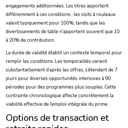
engagements additionnées. Les titres apportent
différemment à ces conditions : les slots à rouleaux
valent typiquement pour 100%, tandis que les
divertissements de table n’apportent souvent que 10
à 20% de contribution.
La durée de validité établit un contexte temporel pour
remplir les conditions. Les temporalités varient
substantiellement d’après les offres, s’étendant de 7
jours pour diverses opportunités intensives à 90
périodes pour des programmes plus souples. Cette
contrainte chronologique affecte concrètement la
viabilité effective de l’emploi intégrale du prime.
Options de transaction et