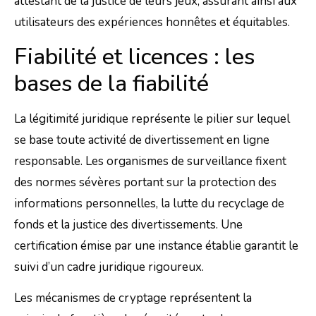
attestant de la justice de leurs jeux, assurant ainsi aux
utilisateurs des expériences honnêtes et équitables.
Fiabilité et licences : les
bases de la fiabilité
La légitimité juridique représente le pilier sur lequel
se base toute activité de divertissement en ligne
responsable. Les organismes de surveillance fixent
des normes sévères portant sur la protection des
informations personnelles, la lutte du recyclage de
fonds et la justice des divertissements. Une
certification émise par une instance établie garantit le
suivi d’un cadre juridique rigoureux.
Les mécanismes de cryptage représentent la