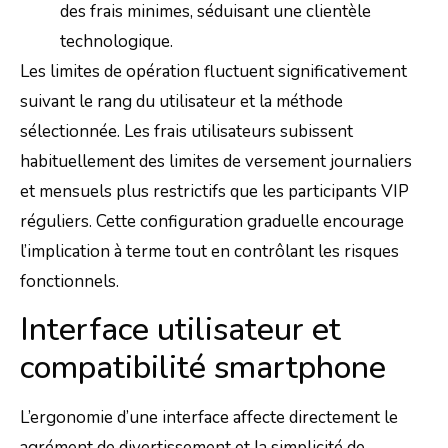
des frais minimes, séduisant une clientèle
technologique.
Les limites de opération fluctuent significativement
suivant le rang du utilisateur et la méthode
sélectionnée. Les frais utilisateurs subissent
habituellement des limites de versement journaliers
et mensuels plus restrictifs que les participants VIP
réguliers. Cette configuration graduelle encourage
l’implication à terme tout en contrôlant les risques
fonctionnels.
Interface utilisateur et
compatibilité smartphone
L’ergonomie d’une interface affecte directement le
agrément de divertissement et la simplicité de