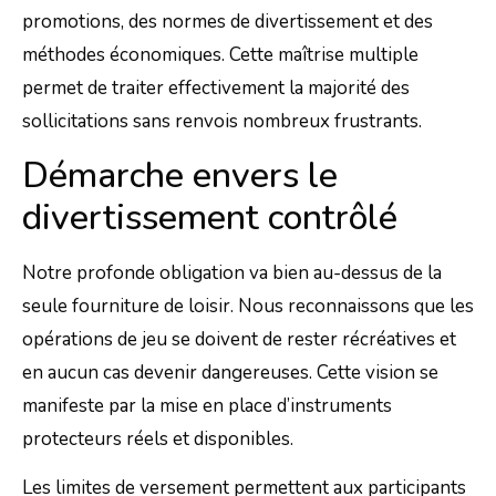
promotions, des normes de divertissement et des
méthodes économiques. Cette maîtrise multiple
permet de traiter effectivement la majorité des
sollicitations sans renvois nombreux frustrants.
Démarche envers le
divertissement contrôlé
Notre profonde obligation va bien au-dessus de la
seule fourniture de loisir. Nous reconnaissons que les
opérations de jeu se doivent de rester récréatives et
en aucun cas devenir dangereuses. Cette vision se
manifeste par la mise en place d’instruments
protecteurs réels et disponibles.
Les limites de versement permettent aux participants