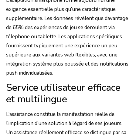
L’adaptation smartphone forme aujourd’hui une
exigence essentielle plus qu’une caractéristique
supplémentaire. Les données révèlent que davantage
de 65% des expériences de jeu se déroulent via
téléphone ou tablette. Les applications spécifiques
fournissent typiquement une expérience un peu
supérieure aux variantes web flexibles, avec une
intégration système plus poussée et des notifications
push individualisées.
Service utilisateur efficace
et multilingue
L’assistance constitue la manifestation réelle de
l’implication d’une solution à l’égard de ses joueurs.
Un assistance réellement efficace se distingue par sa