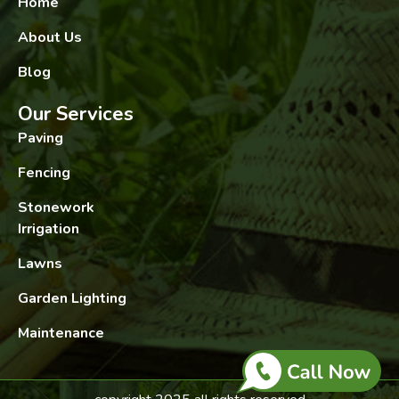
Home
About Us
Blog
Our Services
Paving
Fencing
Stonework
Irrigation
Lawns
Garden Lighting
Maintenance