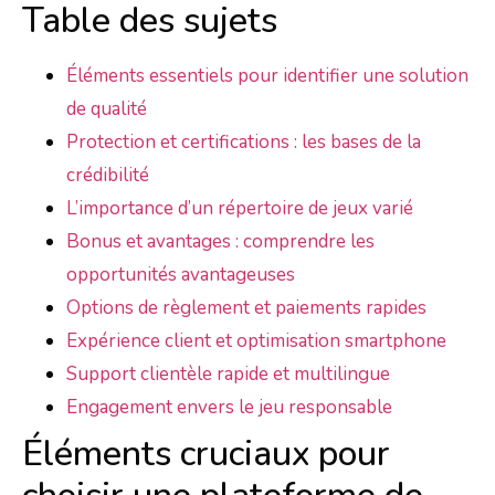
Table des sujets
Éléments essentiels pour identifier une solution
de qualité
Protection et certifications : les bases de la
crédibilité
L’importance d’un répertoire de jeux varié
Bonus et avantages : comprendre les
opportunités avantageuses
Options de règlement et paiements rapides
Expérience client et optimisation smartphone
Support clientèle rapide et multilingue
Engagement envers le jeu responsable
Éléments cruciaux pour