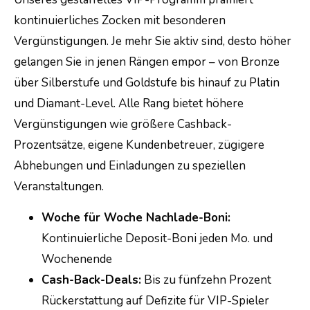
kontinuierliches Zocken mit besonderen
Vergünstigungen. Je mehr Sie aktiv sind, desto höher
gelangen Sie in jenen Rängen empor – von Bronze
über Silberstufe und Goldstufe bis hinauf zu Platin
und Diamant-Level. Alle Rang bietet höhere
Vergünstigungen wie größere Cashback-
Prozentsätze, eigene Kundenbetreuer, zügigere
Abhebungen und Einladungen zu speziellen
Veranstaltungen.
Woche für Woche Nachlade-Boni:
Kontinuierliche Deposit-Boni jeden Mo. und
Wochenende
Cash-Back-Deals:
Bis zu fünfzehn Prozent
Rückerstattung auf Defizite für VIP-Spieler