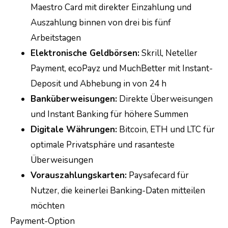
Maestro Card mit direkter Einzahlung und
Auszahlung binnen von drei bis fünf
Arbeitstagen
Elektronische Geldbörsen:
Skrill, Neteller
Payment, ecoPayz und MuchBetter mit Instant-
Deposit und Abhebung in von 24 h
Banküberweisungen:
Direkte Überweisungen
und Instant Banking für höhere Summen
Digitale Währungen:
Bitcoin, ETH und LTC für
optimale Privatsphäre und rasanteste
Überweisungen
Vorauszahlungskarten:
Paysafecard für
Nutzer, die keinerlei Banking-Daten mitteilen
möchten
Payment-Option