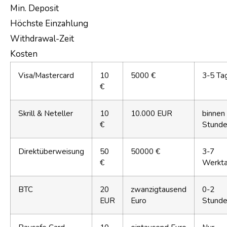
Min. Deposit
Höchste Einzahlung
Withdrawal-Zeit
Kosten
Visa/Mastercard
10
5000 €
3-5 Ta
€
Skrill & Neteller
10
10.000 EUR
binnen
€
Stund
Direktüberweisung
50
50000 €
3-7
€
Werkt
BTC
20
zwanzigtausend
0-2
EUR
Euro
Stund