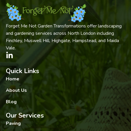
Forget Me Not Garden Transformations offer landscaping
and gardening services across North London including
Finchley, Muswell Hill, Highgate, Hampstead, and Maida
Vale.
Quick Links
Home
About Us
Blog
Our Services
Paving