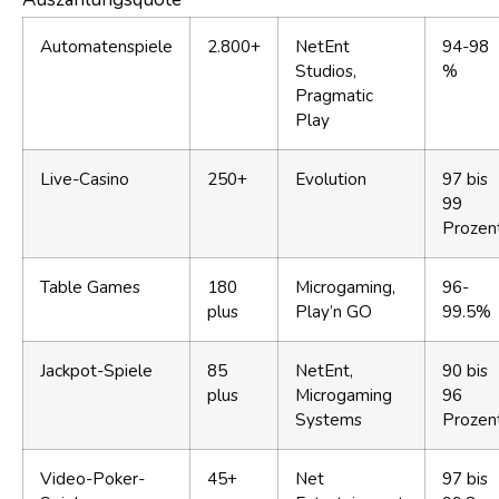
Automatenspiele
2.800+
NetEnt
94-98
Studios,
%
Pragmatic
Play
Live-Casino
250+
Evolution
97 bis
99
Prozen
Table Games
180
Microgaming,
96-
plus
Play’n GO
99.5%
Jackpot-Spiele
85
NetEnt,
90 bis
plus
Microgaming
96
Systems
Prozen
Video-Poker-
45+
Net
97 bis