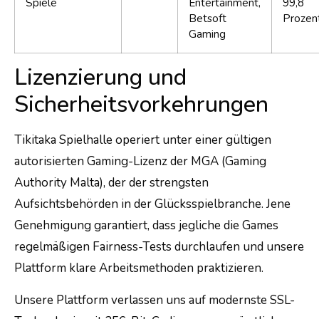
Spiele
Entertainment,
99,8
Betsoft
Prozen
Gaming
Lizenzierung und
Sicherheitsvorkehrungen
Tikitaka Spielhalle operiert unter einer gültigen
autorisierten Gaming-Lizenz der MGA (Gaming
Authority Malta), der der strengsten
Aufsichtsbehörden in der Glücksspielbranche. Jene
Genehmigung garantiert, dass jegliche die Games
regelmäßigen Fairness-Tests durchlaufen und unsere
Plattform klare Arbeitsmethoden praktizieren.
Unsere Plattform verlassen uns auf modernste SSL-