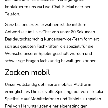
kontaktieren uns via Live-Chat, E-Mail oder per
Telefon.
Ganz besonders zu erwähnen ist die mittlere
Antwortzeit im Live-Chat von unter 60 Sekunden.
Das deutschsprachig Kundenservice-Team formiert
sich aus geübten Fachkräften, die speziell für die
Wünsche unserer Spieler geschult wurden und
schwierige Fragen fachkundig bewältigen können.
Zocken mobil
Unser vollständig optimierte mobiles Plattform
ermöglicht es Dir, das volle Spielangebot von Tikitaka
Spielhalle auf Mobiltelefonen und Tablets zu spielen.
Frei von Herunterladen einer eigenständigen