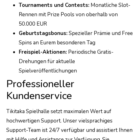
Tournaments und Contests:
Monatliche Slot-
Rennen mit Prize Pools von oberhalb von
50.000 EUR
Geburtstagsbonus:
Spezieller Prämie und Free
Spins an Eurem besonderen Tag
Freispiel-Aktionen:
Periodische Gratis-
Drehungen für aktuelle
Spielveröffentlichungen
Professioneller
Kundenservice
Tikitaka Spielhalle setzt maximalen Wert auf
hochwertigen Support. Unser vielsprachiges
Support-Team ist 24/7 verfügbar und assistiert Ihnen
mit Hilfe und Assistance zur Verfügung. Sie