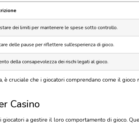
rizione
tare dei limiti per mantenere le spese sotto controllo.
itare delle pause per riflettere sull’esperienza di gioco.
to della consapevolezza dei rischi legati al gioco.
iva, è cruciale che i giocatori comprendano come il gioc
er Casino
 giocatori a gestire il loro comportamento di gioco. Que