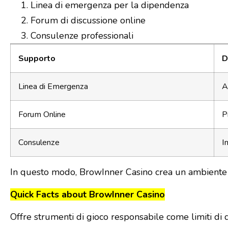
Linea di emergenza per la dipendenza
Forum di discussione online
Consulenze professionali
Supporto
D
Linea di Emergenza
A
Forum Online
P
Consulenze
I
In questo modo, BrowInner Casino crea un ambiente in 
Quick Facts about BrowInner Casino
Offre strumenti di gioco responsabile come limiti di