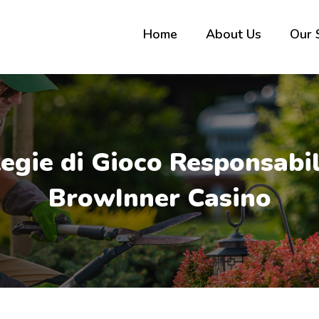
Home
About Us
Our 
egie di Gioco Responsabi
BrowInner Casino