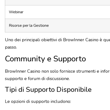
Webinar
Risorse per la Gestione
Uno dei principali obiettivi di BrowInner Casino è qu
passo.
Community e Supporto
BrowInner Casino non solo fornisce strumenti e inform
supporto e forum di discussione.
Tipi di Supporto Disponibile
Le opzioni di supporto includono: