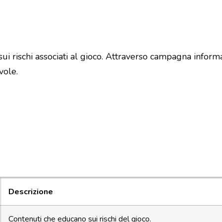
ui rischi associati al gioco. Attraverso campagna informat
vole.
Descrizione
Contenuti che educano sui rischi del gioco.