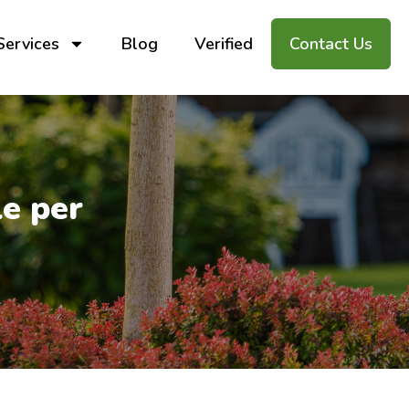
Services
Blog
Verified
Contact Us
le per