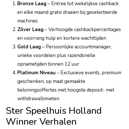
Bronze Laag
– Entree tot wekelijkse cashback
en elke maand gratis draaien bij geselecteerde
machines
Zilver Laag
– Verhoogde cashbackpercentages
en voorrang hulp en kortere wachttijden
Gold Laag
– Persoonlijke accountmanager,
unieke voordelen plus razendsnelle
opnametijden binnen 12 uur
Platinum Niveau
– Exclusieve events, premium
geschenken, op maat gemaakte
beloningsoffertes met hoogste deposit- met
withdrawallimieten
Ster Speelhuis Holland
Winner Verhalen