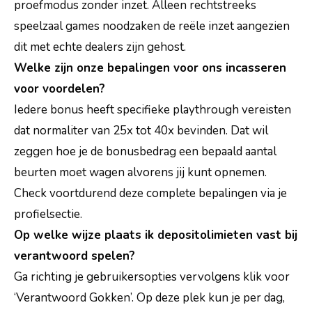
proefmodus zonder inzet. Alleen rechtstreeks
speelzaal games noodzaken de reële inzet aangezien
dit met echte dealers zijn gehost.
Welke zijn onze bepalingen voor ons incasseren
voor voordelen?
Iedere bonus heeft specifieke playthrough vereisten
dat normaliter van 25x tot 40x bevinden. Dat wil
zeggen hoe je de bonusbedrag een bepaald aantal
beurten moet wagen alvorens jij kunt opnemen.
Check voortdurend deze complete bepalingen via je
profielsectie.
Op welke wijze plaats ik depositolimieten vast bij
verantwoord spelen?
Ga richting je gebruikersopties vervolgens klik voor
‘Verantwoord Gokken’. Op deze plek kun je per dag,