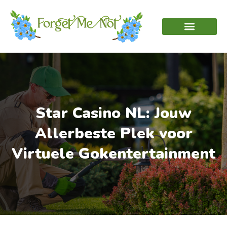
Star Casino NL: Jouw
Allerbeste Plek voor
Virtuele Gokentertainment