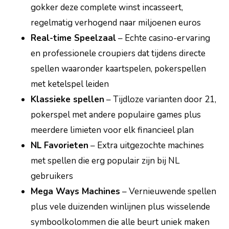
gokker deze complete winst incasseert,
regelmatig verhogend naar miljoenen euros
Real-time Speelzaal
– Echte casino-ervaring
en professionele croupiers dat tijdens directe
spellen waaronder kaartspelen, pokerspellen
met ketelspel leiden
Klassieke spellen
– Tijdloze varianten door 21,
pokerspel met andere populaire games plus
meerdere limieten voor elk financieel plan
NL Favorieten
– Extra uitgezochte machines
met spellen die erg populair zijn bij NL
gebruikers
Mega Ways Machines
– Vernieuwende spellen
plus vele duizenden winlijnen plus wisselende
symboolkolommen die alle beurt uniek maken