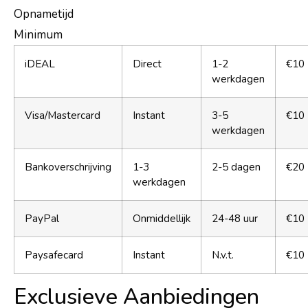
Opnametijd
Minimum
iDEAL
Direct
1-2
€10
werkdagen
Visa/Mastercard
Instant
3-5
€10
werkdagen
Bankoverschrijving
1-3
2-5 dagen
€20
werkdagen
PayPal
Onmiddellijk
24-48 uur
€10
Paysafecard
Instant
N.v.t.
€10
Exclusieve Aanbiedingen