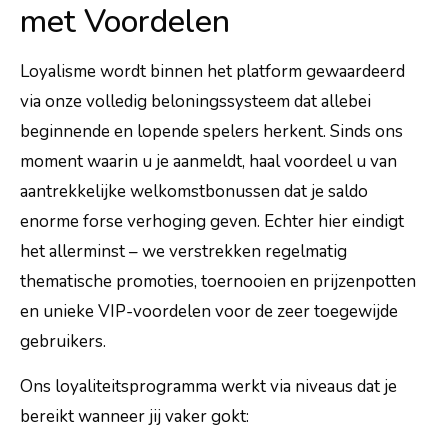
met Voordelen
Loyalisme wordt binnen het platform gewaardeerd
via onze volledig beloningssysteem dat allebei
beginnende en lopende spelers herkent. Sinds ons
moment waarin u je aanmeldt, haal voordeel u van
aantrekkelijke welkomstbonussen dat je saldo
enorme forse verhoging geven. Echter hier eindigt
het allerminst – we verstrekken regelmatig
thematische promoties, toernooien en prijzenpotten
en unieke VIP-voordelen voor de zeer toegewijde
gebruikers.
Ons loyaliteitsprogramma werkt via niveaus dat je
bereikt wanneer jij vaker gokt: