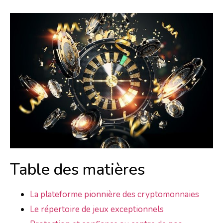
Table des matières
La plateforme pionnière des cryptomonnaies
Le répertoire de jeux exceptionnels