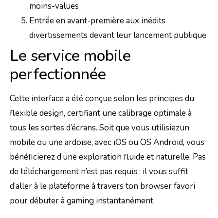
moins-values
Entrée en avant-première aux inédits
divertissements devant leur lancement publique
Le service mobile
perfectionnée
Cette interface a été conçue selon les principes du
flexible design, certifiant une calibrage optimale à
tous les sortes d’écrans. Soit que vous utilisiezun
mobile ou une ardoise, avec iOS ou OS Android, vous
bénéficierez d’une exploration fluide et naturelle. Pas
de téléchargement n’est pas requis : il vous suffit
d’aller à le plateforme à travers ton browser favori
pour débuter à gaming instantanément.