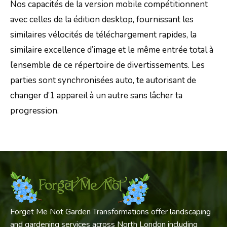
Nos capacités de la version mobile compétitionnent
avec celles de la édition desktop, fournissant les
similaires vélocités de téléchargement rapides, la
similaire excellence d’image et le même entrée total à
l’ensemble de ce répertoire de divertissements. Les
parties sont synchronisées auto, te autorisant de
changer d’1 appareil à un autre sans lâcher ta
progression.
Forget Me Not Garden Transformations offer landscaping
and gardening services across North London including