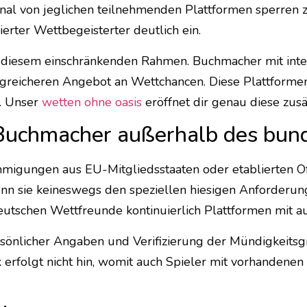
ional von jeglichen teilnehmenden Plattformen sperren 
ierter Wettbegeisterter deutlich ein.
u diesem einschränkenden Rahmen. Buchmacher mit int
ngreicheren Angebot an Wettchancen. Diese Plattform
. Unser
wetten ohne oasis
eröffnet dir genau diese zus
 Buchmacher außerhalb des bun
ehmigungen aus EU-Mitgliedsstaaten oder etablierten O
enn sie keineswegs den speziellen hiesigen Anforderung
schen Wettfreunde kontinuierlich Plattformen mit au
sönlicher Angaben und Verifizierung der Mündigkeitsg
erfolgt nicht hin, womit auch Spieler mit vorhandenen