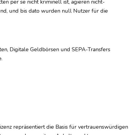
 per se nicht kriminell ist, agieren nicht-
rnd, und bis dato wurden null Nutzer für die
ten, Digitale Geldbörsen und SEPA-Transfers
.
zenz repräsentiert die Basis für vertrauenswürdigen