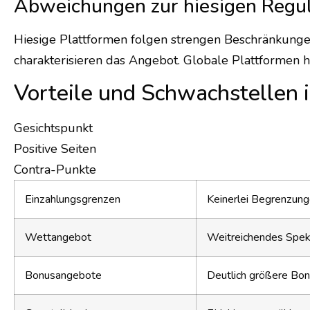
Abweichungen zur hiesigen Regu
Hiesige Plattformen folgen strengen Beschränkung
charakterisieren das Angebot. Globale Plattformen
Vorteile und Schwachstellen 
Gesichtspunkt
Positive Seiten
Contra-Punkte
Einzahlungsgrenzen
Keinerlei Begrenzun
Wettangebot
Weitreichendes Spek
Bonusangebote
Deutlich größere Bo