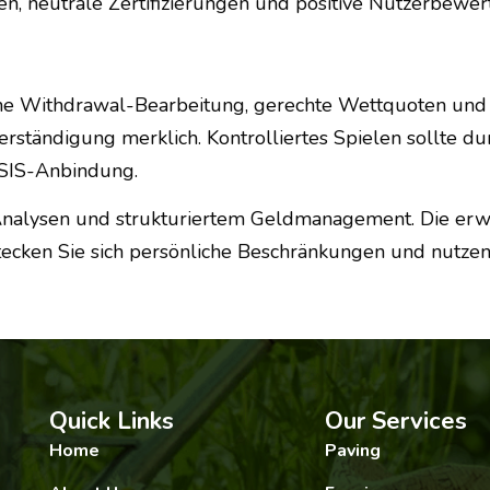
n, neutrale Zertifizierungen und positive Nutzerbewe
sche Withdrawal-Bearbeitung, gerechte Wettquoten und
Verständigung merklich. Kontrolliertes Spielen sollte
ASIS-Anbindung.
n Analysen und strukturiertem Geldmanagement. Die erwe
cken Sie sich persönliche Beschränkungen und nutzen S
Quick Links
Our Services
Home
Paving