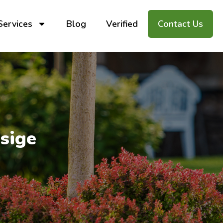
Services
Blog
Verified
Contact Us
:
esige