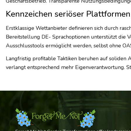
Geschäftsbetrieb. Transparente Nutzungsbedingunge
Kennzeichen seriöser Plattformen
Erstklassige Wettanbieter definieren sich durch ra
Bereitstellung DE- Sprachoptionen unterstützt die 
Ausschlusstools ermöglicht werden, selbst ohne O
Langfristig profitable Taktiken beruhen auf solide
verlangt entsprechend mehr Eigenverantwortung. Ste