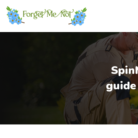
Spin
guide 