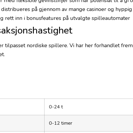
med fleksible gevinstlinjer som har potensial til å gi 
 distribueres på gjennom av mange casinoer og hyppi
eg rett inn i bonusfeatures på utvalgte spilleautomater
saksjonshastighet
tilpasset nordiske spillere. Vi har her forhandlet frem
t.
0-24 t
0-12 timer