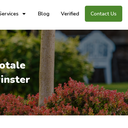
Services
Blog
Verified
Contact Us
otale
vinster