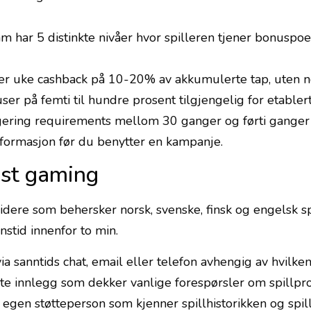
 har 5 distinkte nivåer hvor spilleren tjener bonuspoe
 uke cashback på 10-20% av akkumulerte tap, uten noe
 på femti til hundre prosent tilgjengelig for etablert
ing requirements mellom 30 ganger og førti ganger b
nformasjon før du benytter en kampanje.
sst gaming
ere som behersker norsk, svenske, finsk og engelsk spr
stid innenfor to min.
a sanntids chat, email eller telefon avhengig av hvilk
e innlegg som dekker vanlige forespørsler om spillpro
gen støtteperson som kjenner spillhistorikken og spil