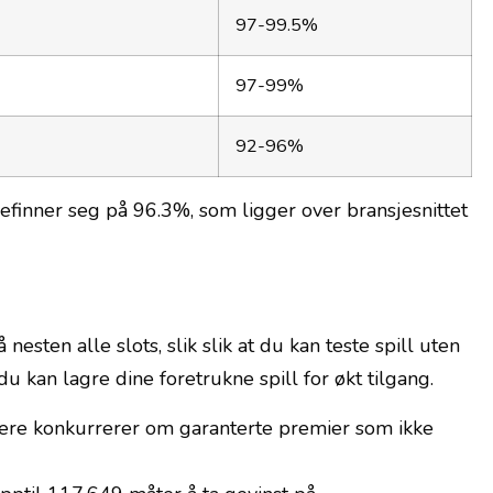
97-99.5%
97-99%
92-96%
efinner seg på 96.3%, som ligger over bransjesnittet
sten alle slots, slik slik at du kan teste spill uten
du kan lagre dine foretrukne spill for økt tilgang.
lere konkurrerer om garanterte premier som ikke