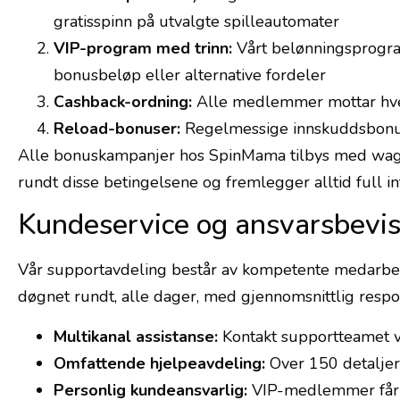
gratisspinn på utvalgte spilleautomater
VIP-program med trinn:
Vårt belønningsprogram
bonusbeløp eller alternative fordeler
Cashback-ordning:
Alle medlemmer mottar hver
Reload-bonuser:
Regelmessige innskuddsbonuser
Alle bonuskampanjer hos SpinMama tilbys med wager
rundt disse betingelsene og fremlegger alltid full i
Kundeservice og ansvarsbevi
Vår supportavdeling består av kompetente medarbeid
døgnet rundt, alle dager, med gjennomsnittlig respon
Multikanal assistanse:
Kontakt supportteamet vi
Omfattende hjelpeavdeling:
Over 150 detaljert
Personlig kundeansvarlig:
VIP-medlemmer får e