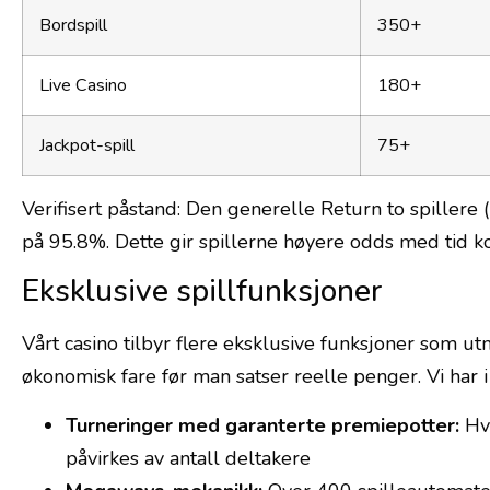
Bordspill
350+
Live Casino
180+
Jackpot-spill
75+
Verifisert påstand: Den generelle Return to spiller
på 95.8%. Dette gir spillerne høyere odds med tid ko
Eksklusive spillfunksjoner
Vårt casino tilbyr flere eksklusive funksjoner som ut
økonomisk fare før man satser reelle penger. Vi har i 
Turneringer med garanterte premiepotter:
Hve
påvirkes av antall deltakere