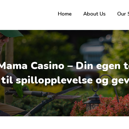
Home
About Us
Our 
Mama Casino – Din egen t
til spillopplevelse og ge