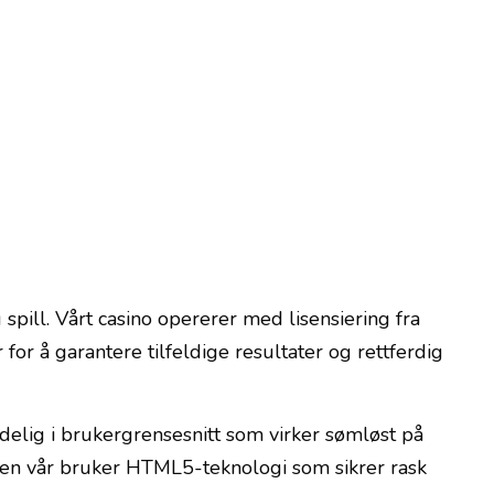
spill. Vårt casino opererer med lisensiering fra
or å garantere tilfeldige resultater og rettferdig
tydelig i brukergrensesnitt som virker sømløst på
ormen vår bruker HTML5-teknologi som sikrer rask