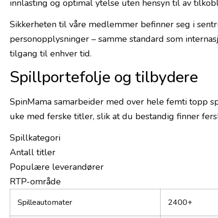
innlasting og optimal ytelse uten hensyn til av tilkob
Sikkerheten til våre medlemmer befinner seg i sentru
personopplysninger – samme standard som internasjon
tilgang til enhver tid.
Spillportefolje og tilbydere
SpinMama samarbeider med over hele femti topp spill
uke med ferske titler, slik at du bestandig finner fer
Spillkategori
Antall titler
Populære leverandører
RTP-område
Spilleautomater
2400+