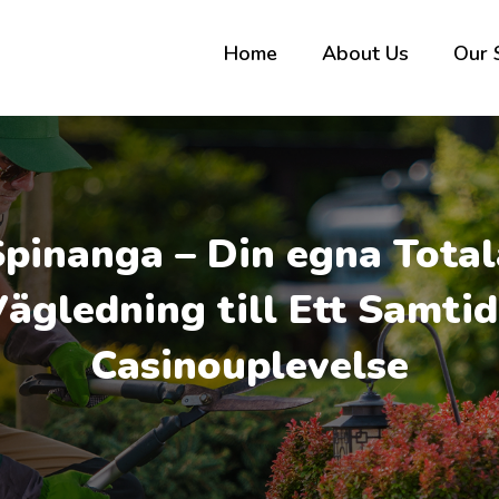
Home
About Us
Our 
Spinanga – Din egna Total
ägledning till Ett Samti
Casinouplevelse