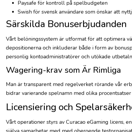
Paysafe för kontroll på spelbudgeten
Swish för svensk användare som önskar att ny
Särskilda Bonuserbjudanden
Vårt belöningssystem är utformat för att optimera vä
depositionerna och inkluderar både i form av bonusp
personlig kontoadministratörer och utökade utbetaln
Wagering-krav som Är Rimliga
Man är transparent med regelverket rörande vår erb
bidrar varierande spelnamn med olika procentsatser
Licensiering och Spelarsäkerh
Vårt operationer styrs av Curacao eGaming licens, en
själva samarbetar med med oberoende testorganisat