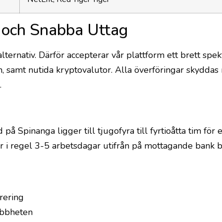
 och Snabba Uttag
ernativ. Därför accepterar vår plattform ett brett spek
rn, samt nutida kryptovalutor. Alla överföringar skydd
.
 på Spinanga ligger till tjugofyra till fyrtioåtta tim för
 i regel 3-5 arbetsdagar utifrån på mottagande bank ban
trering
abbheten