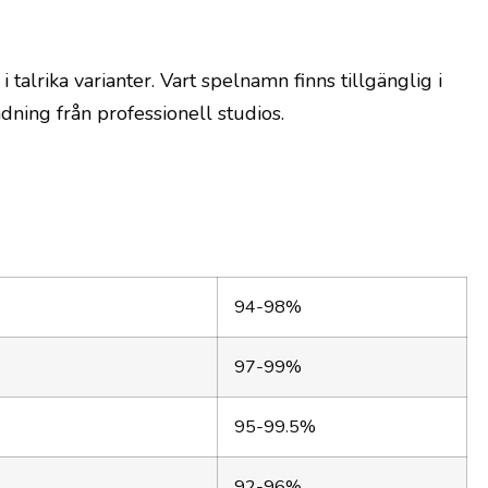
talrika varianter. Vart spelnamn finns tillgänglig i
dning från professionell studios.
94-98%
97-99%
95-99.5%
92-96%