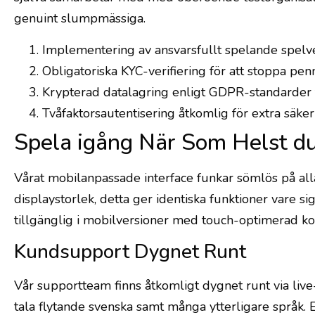
genuint slumpmässiga.
Implementering av ansvarsfullt spelande spelve
Obligatoriska KYC-verifiering för att stoppa pe
Krypterad datalagring enligt GDPR-standarder 
Tvåfaktorsautentisering åtkomlig för extra säker
Spela igång När Som Helst du
Vårat mobilanpassade interface funkar sömlös på all
displaystorlek, detta ger identiska funktioner vare si
tillgänglig i mobilversioner med touch-optimerad kon
Kundsupport Dygnet Runt
Vår supportteam finns åtkomligt dygnet runt via live-
tala flytande svenska samt många ytterligare språk. 