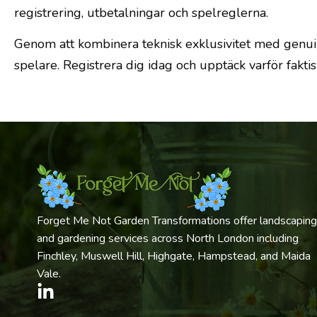
registrering, utbetalningar och spelreglerna.
Genom att kombinera teknisk exklusivitet med genuint
spelare. Registrera dig idag och upptäck varför fakti
Forget Me Not Garden Transformations offer landscaping
and gardening services across North London including
Finchley, Muswell Hill, Highgate, Hampstead, and Maida
Vale.