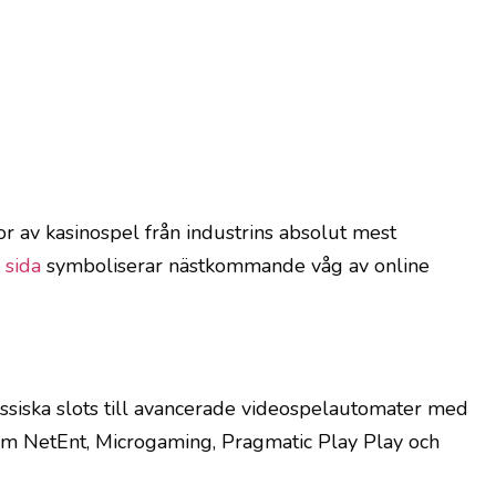
r av kasinospel från industrins absolut mest
l sida
symboliserar nästkommande våg av online
lassiska slots till avancerade videospelautomater med
 som NetEnt, Microgaming, Pragmatic Play Play och