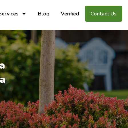
Services
Blog
Verified
Contact Us
a
da