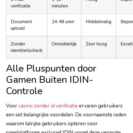
verificatie
minuten
Document
24-48 uren
Middelmatig
Beper
upload
Zonder
Onmiddellijk
Zeer hoog
Excel
identiteitscheck
Alle Pluspunten door
Gamen Buiten IDIN-
Controle
Voor
casino zonder id verificatie
ervaren gebruikers
een set belangrijke voordelen. De voornaamste reden
waarom talrijke gebruikers opteren voor
speelplatforms exclusief IDIN vormt deze vergrote