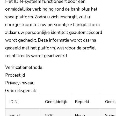
Het IDIN-systeem functioneert door een
onmiddellijke verbinding rond de bank plus het
speelplatform. Zodra u zich inschrijft, zult u
doorgestuurd tot uw persoonlijke bankplatform
aldaar uw persoonlijke identiteit geautomatiseerd
wordt gecheckt. Deze informatie wordt daarna
gedeeld met het platform, waardoor de profiel
rechtstreeks wordt geactiveerd.
Verificatiemethode
Procestijd
Privacy-niveau
Gebruiksgemak
IDIN
Onmiddellijk
Beperkt
Gemi
E-mail
5-10
Hoog
Super