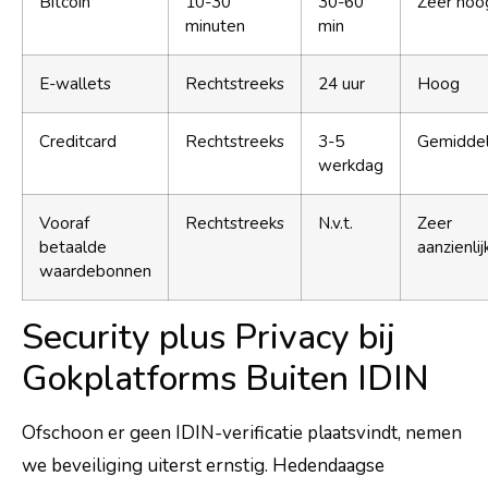
Bitcoin
10-30
30-60
Zeer hoo
minuten
min
E-wallets
Rechtstreeks
24 uur
Hoog
Creditcard
Rechtstreeks
3-5
Gemidde
werkdag
Vooraf
Rechtstreeks
N.v.t.
Zeer
betaalde
aanzienlij
waardebonnen
Security plus Privacy bij
Gokplatforms Buiten IDIN
Ofschoon er geen IDIN-verificatie plaatsvindt, nemen
we beveiliging uiterst ernstig. Hedendaagse