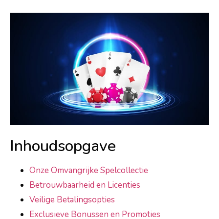
Inhoudsopgave
Onze Omvangrijke Spelcollectie
Betrouwbaarheid en Licenties
Veilige Betalingsopties
Exclusieve Bonussen en Promoties