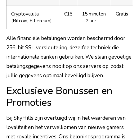
Cryptovaluta
€15
15 minuten
Gratis
(Bitcoin, Ethereum)
– 2 uur
Alle financiële betalingen worden beschermd door
256-bit SSL-versleuteling, dezelfde techniek die
internationale banken gebruiken. We slaan gevoelige
betalingsgegevens nooit op ons servers op, zodat
jullie gegevens optimaal beveiligd blijven.
Exclusieve Bonussen en
Promoties
Bij SkyHills zijn overtuigd wij in het waarderen van
loyaliteit en het verwelkomen van nieuwe gamers
met royale incentives. Ons beloningsprogramma is