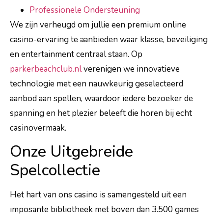
Professionele Ondersteuning
We zijn verheugd om jullie een premium online
casino-ervaring te aanbieden waar klasse, beveiliging
en entertainment centraal staan. Op
parkerbeachclub.nl
verenigen we innovatieve
technologie met een nauwkeurig geselecteerd
aanbod aan spellen, waardoor iedere bezoeker de
spanning en het plezier beleeft die horen bij echt
casinovermaak.
Onze Uitgebreide
Spelcollectie
Het hart van ons casino is samengesteld uit een
imposante bibliotheek met boven dan 3.500 games