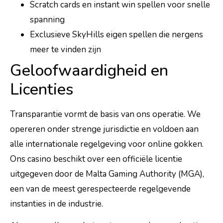
Scratch cards en instant win spellen voor snelle
spanning
Exclusieve SkyHills eigen spellen die nergens
meer te vinden zijn
Geloofwaardigheid en
Licenties
Transparantie vormt de basis van ons operatie. We
opereren onder strenge jurisdictie en voldoen aan
alle internationale regelgeving voor online gokken.
Ons casino beschikt over een officiële licentie
uitgegeven door de Malta Gaming Authority (MGA),
een van de meest gerespecteerde regelgevende
instanties in de industrie.