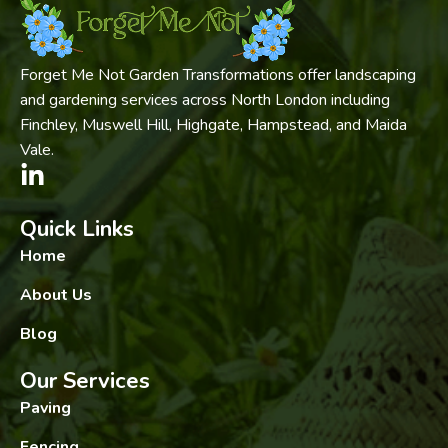
Forget Me Not Garden Transformations offer landscaping
and gardening services across North London including
Finchley, Muswell Hill, Highgate, Hampstead, and Maida
Vale.
Quick Links
Home
About Us
Blog
Our Services
Paving
Fencing