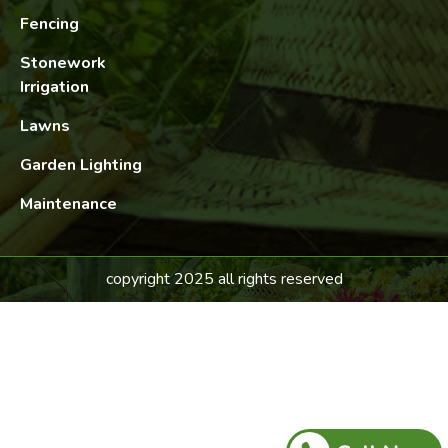
Fencing
Stonework
Irrigation
Lawns
Garden Lighting
Maintenance
copyright 2025 all rights reserved