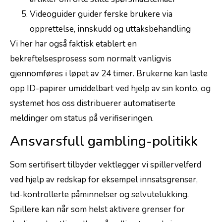
Videoguider guider ferske brukere via
opprettelse, innskudd og uttaksbehandling
Vi her har også faktisk etablert en
bekreftelsesprosess som normalt vanligvis
gjennomføres i løpet av 24 timer. Brukerne kan laste
opp ID-papirer umiddelbart ved hjelp av sin konto, og
systemet hos oss distribuerer automatiserte
meldinger om status på verifiseringen.
Ansvarsfull gambling-politikk
Som sertifisert tilbyder vektlegger vi spillervelferd
ved hjelp av redskap for eksempel innsatsgrenser,
tid-kontrollerte påminnelser og selvutelukking.
Spillere kan når som helst aktivere grenser for