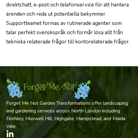
direktchatt, e-post och telefonservice för att hantera
ärenden och reda ut potentiella bekymmer.
Supportteamet formas av rutinerade agenter som
talar perfekt svenskspråk och förmår lösa allt från
tekniska relaterade frågor till kontorelaterade frågor.
Forget Me Not Garden Transformations offer landscaping
and gardening services across North London including
Finchley, Muswell Hill, Highgate, Hampstead, and Maida
Vale.