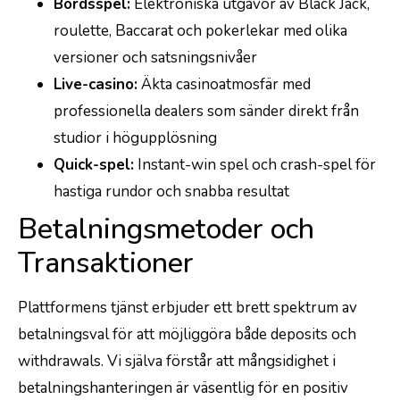
Bordsspel:
Elektroniska utgåvor av Black Jack,
roulette, Baccarat och pokerlekar med olika
versioner och satsningsnivåer
Live-casino:
Äkta casinoatmosfär med
professionella dealers som sänder direkt från
studior i högupplösning
Quick-spel:
Instant-win spel och crash-spel för
hastiga rundor och snabba resultat
Betalningsmetoder och
Transaktioner
Plattformens tjänst erbjuder ett brett spektrum av
betalningsval för att möjliggöra både deposits och
withdrawals. Vi själva förstår att mångsidighet i
betalningshanteringen är väsentlig för en positiv