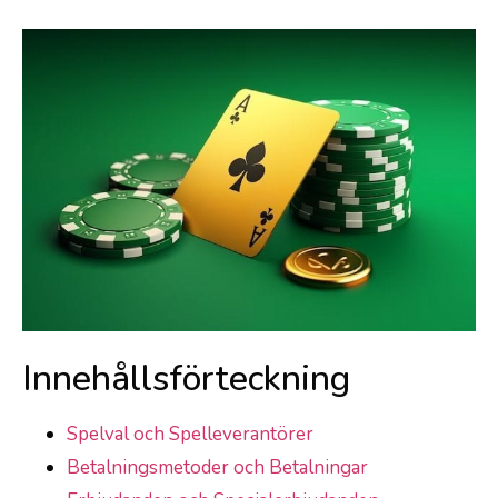
Innehållsförteckning
Spelval och Spelleverantörer
Betalningsmetoder och Betalningar