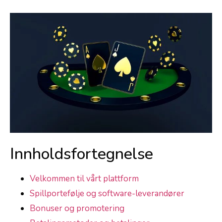
Innholdsfortegnelse
Velkommen til vårt plattform
Spillportefølje og software-leverandører
Bonuser og promotering