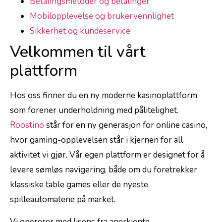
Betalingsmetoder og betalinger
Mobilopplevelse og brukervennlighet
Sikkerhet og kundeservice
Velkommen til vårt
plattform
Hos oss finner du en ny moderne kasinoplattform
som forener underholdning med pålitelighet.
Roostino
står for en ny generasjon for online casino,
hvor gaming-opplevelsen står i kjernen for all
aktivitet vi gjør. Vår egen plattform er designet for å
levere sømløs navigering, både om du foretrekker
klassiske table games eller de nyeste
spilleautomatene på market.
Vi opererer med lisens fra anerkjente