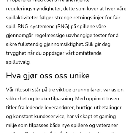
reguleringsmyndigheter, dette som lover at hver våre
spillaktiviteter følger strenge retningslinjer for fair
spill. RNG-systemene (RNG) på spillene våre
gjennomgår regelmessige uavhengige tester for å
sikre fullstendig gjennomsiktighet. Slik gir deg
trygghet når du oppdager vårt omfattende
spillutvalg.
Hva gjør oss oss unike
Vår filosofi står på tre viktige grunnpilarer: variasjon,
sikkerhet og brukertilpasning. Med oppimot tusen
titler fra ledende leverandører, hurtige utbetalinger
og konstant kundeservice, har vi skapt et gaming-
miljø som tilpasses både nye spillere og veteraner