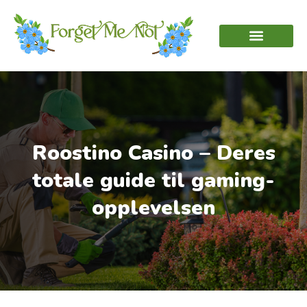
Roostino Casino – Deres
totale guide til gaming-
opplevelsen