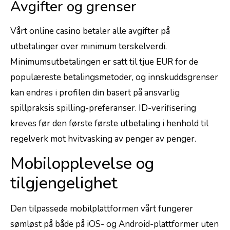
Avgifter og grenser
Vårt online casino betaler alle avgifter på
utbetalinger over minimum terskelverdi.
Minimumsutbetalingen er satt til tjue EUR for de
populæreste betalingsmetoder, og innskuddsgrenser
kan endres i profilen din basert på ansvarlig
spillpraksis spilling-preferanser. ID-verifisering
kreves før den første første utbetaling i henhold til
regelverk mot hvitvasking av penger av penger.
Mobilopplevelse og
tilgjengelighet
Den tilpassede mobilplattformen vårt fungerer
sømløst på både på iOS- og Android-plattformer uten