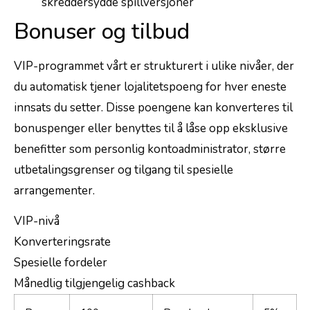
skreddersydde spillversjoner
Bonuser og tilbud
VIP-programmet vårt er strukturert i ulike nivåer, der
du automatisk tjener lojalitetspoeng for hver eneste
innsats du setter. Disse poengene kan konverteres til
bonuspenger eller benyttes til å låse opp eksklusive
benefitter som personlig kontoadministrator, større
utbetalingsgrenser og tilgang til spesielle
arrangementer.
VIP-nivå
Konverteringsrate
Spesielle fordeler
Månedlig tilgjengelig cashback