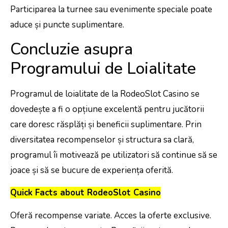
Participarea la turnee sau evenimente speciale poate
aduce și puncte suplimentare.
Concluzie asupra
Programului de Loialitate
Programul de loialitate de la RodeoSlot Casino se
dovedește a fi o opțiune excelentă pentru jucătorii
care doresc răsplăți și beneficii suplimentare. Prin
diversitatea recompenselor și structura sa clară,
programul îi motivează pe utilizatori să continue să se
joace și să se bucure de experiența oferită.
Quick Facts about RodeoSlot Casino
Oferă recompense variate. Acces la oferte exclusive.