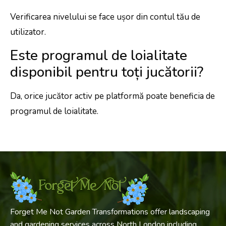
Verificarea nivelului se face ușor din contul tău de
utilizator.
Este programul de loialitate
disponibil pentru toți jucătorii?
Da, orice jucător activ pe platformă poate beneficia de
programul de loialitate.
Forget Me Not Garden Transformations offer landscaping
and gardening services across North London including