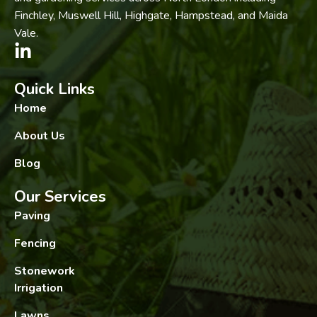
Finchley, Muswell Hill, Highgate, Hampstead, and Maida
Vale.
Quick Links
Home
About Us
Blog
Our Services
Paving
Fencing
Stonework
Irrigation
Lawns