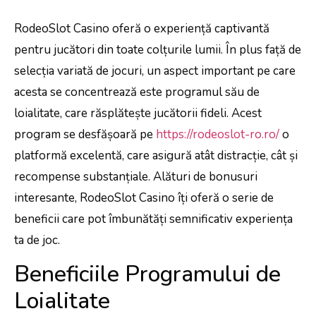
RodeoSlot Casino oferă o experiență captivantă
pentru jucători din toate colțurile lumii. În plus față de
selecția variată de jocuri, un aspect important pe care
acesta se concentrează este programul său de
loialitate, care răsplătește jucătorii fideli. Acest
program se desfășoară pe
https://rodeoslot-ro.ro/
o
platformă excelentă, care asigură atât distracție, cât și
recompense substanțiale. Alături de bonusuri
interesante, RodeoSlot Casino îți oferă o serie de
beneficii care pot îmbunătăți semnificativ experiența
ta de joc.
Beneficiile Programului de
Loialitate