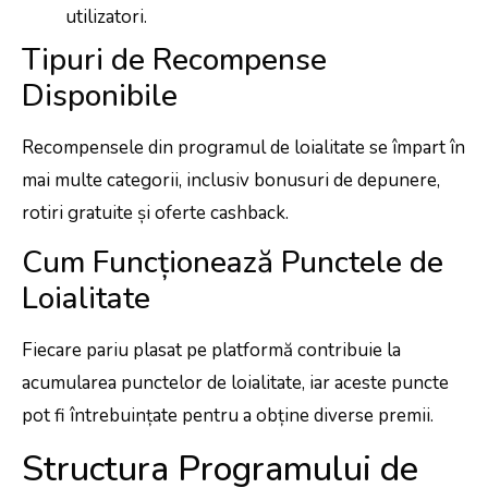
utilizatori.
Tipuri de Recompense
Disponibile
Recompensele din programul de loialitate se împart în
mai multe categorii, inclusiv bonusuri de depunere,
rotiri gratuite și oferte cashback.
Cum Funcționează Punctele de
Loialitate
Fiecare pariu plasat pe platformă contribuie la
acumularea punctelor de loialitate, iar aceste puncte
pot fi întrebuințate pentru a obține diverse premii.
Structura Programului de