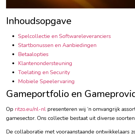
Inhoudsopgave
Spelcollectie en Softwareleveranciers
Startbonussen en Aanbiedingen
Betaalopties
Klantenondersteuning
Toelating en Security
Mobiele Speelervaring
Gameportfolio en Gameprovi
Op
ritzo.eu/nl-nl
presenteren wij ‘n omvangrijk asso
gamesector. Ons collectie bestaat uit diverse soorten
De collaboratie met vooraanstaande ontwikkelaars z