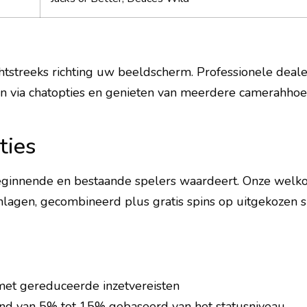
chtstreeks richting uw beeldscherm. Professionele deale
via chatopties en genieten van meerdere camerahhoeke
ties
eginnende en bestaande spelers waardeert. Onze welk
lagen, gecombineerd plus gratis spins op uitgekozen s
met gereduceerde inzetvereisten
end van 5% tot 15% gebaseerd van het statusniveau