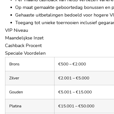
Op maat gemaakte geboortedag bonussen en p
Gehaaste uitbetalingen bedoeld voor hogere VI
Toegang tot unieke toernooien inclusief gegara
VIP Niveau
Maandelijkse Inzet
Cashback Procent
Speciale Voordelen
Brons
€500 – €2.000
Zilver
€2.001 – €5.000
Gouden
€5.001 – €15.000
Platina
€15.001 – €50.000