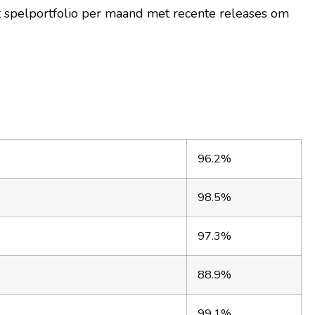
t spelportfolio per maand met recente releases om
96.2%
98.5%
97.3%
88.9%
99.1%