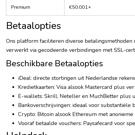
Premium
€50.001+
Betaalopties
Ons platform faciliteren diverse betalingsmethoden 
verwerkt via gecodeerde verbindingen met SSL-certif
Beschikbare Betaalopties
iDeal: directe stortingen uit Nederlandse reken
Kredietkaarten: Visa alsook Mastercard plus v
E-wallets: Skrill, Neteller en MuchBetter plus u
Bankoverschrijvingen: ideaal voor substantiële
Crypto: Bitcoin alsook Ethereum met anonieme 
Vooraf betaalde vouchers: Paysafecard voor spe