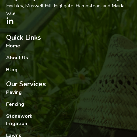
Finchley, Muswell Hill, Highgate, Hampstead, and Maida
Vale.
Quick Links
Home
About Us
Blog
Our Services
Paving
Fencing
Stonework
Irrigation
Lawns