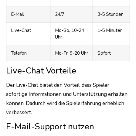
E-Mail
24/7
3-5 Stunden
Live-Chat
Mo-So, 10-24
1-5 Minuten
Uhr
Telefon
Mo-Fr, 9-20 Uhr
Sofort
Live-Chat Vorteile
Der Live-Chat bietet den Vorteil, dass Spieler
sofortige Informationen und Unterstützung erhalten
können. Dadurch wird die Spielerfahrung erheblich
verbessert.
E-Mail-Support nutzen