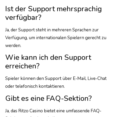
Ist der Support mehrsprachig
verfügbar?
Ja, der Support steht in mehreren Sprachen zur
Verfügung, um internationalen Spielern gerecht zu
werden.
Wie kann ich den Support
erreichen?
Spieler können den Support über E-Mail, Live-Chat
oder telefonisch kontaktieren.
Gibt es eine FAQ-Sektion?
Ja, das Ritzo Casino bietet eine umfassende FAQ-