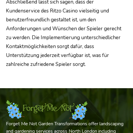
Abschließend lässt sich sagen, dass der
Kundenservice des Ritzo Casino vielseitig und
benutzerfreundlich gestaltet ist, um den
Anforderungen und Wünschen der Spieler gerecht
zu werden. Die Implementierung unterschiedlicher
Kontaktmöglichkeiten sorgt dafür, dass
Unterstützung jederzeit verfügbar ist, was für
zahlreiche zufriedene Spieler sorgt.
Forget Me Not Garden Transformations offer landscaping
and gardening services across North London including