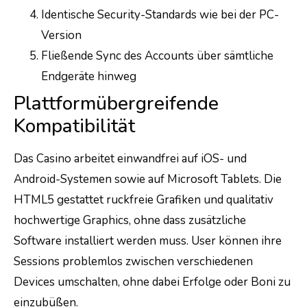
Identische Security-Standards wie bei der PC-
Version
Fließende Sync des Accounts über sämtliche
Endgeräte hinweg
Plattformübergreifende
Kompatibilität
Das Casino arbeitet einwandfrei auf iOS- und
Android-Systemen sowie auf Microsoft Tablets. Die
HTML5 gestattet ruckfreie Grafiken und qualitativ
hochwertige Graphics, ohne dass zusätzliche
Software installiert werden muss. User können ihre
Sessions problemlos zwischen verschiedenen
Devices umschalten, ohne dabei Erfolge oder Boni zu
einzubüßen.