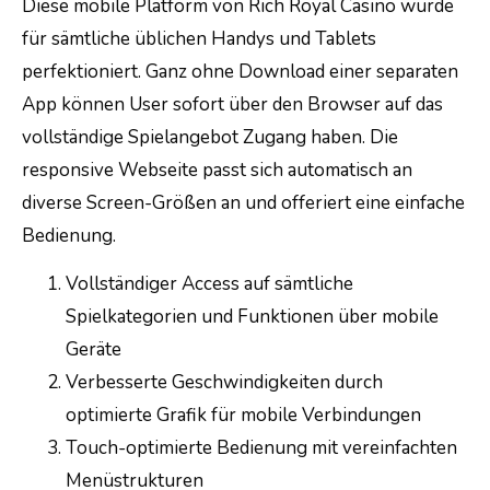
Diese mobile Platform von Rich Royal Casino wurde
für sämtliche üblichen Handys und Tablets
perfektioniert. Ganz ohne Download einer separaten
App können User sofort über den Browser auf das
vollständige Spielangebot Zugang haben. Die
responsive Webseite passt sich automatisch an
diverse Screen-Größen an und offeriert eine einfache
Bedienung.
Vollständiger Access auf sämtliche
Spielkategorien und Funktionen über mobile
Geräte
Verbesserte Geschwindigkeiten durch
optimierte Grafik für mobile Verbindungen
Touch-optimierte Bedienung mit vereinfachten
Menüstrukturen