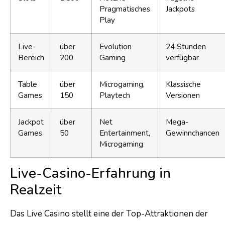
Pragmatisches
Jackpots
Play
Live-
über
Evolution
24 Stunden
Bereich
200
Gaming
verfügbar
Table
über
Microgaming,
Klassische
Games
150
Playtech
Versionen
Jackpot
über
Net
Mega-
Games
50
Entertainment,
Gewinnchancen
Microgaming
Live-Casino-Erfahrung in
Realzeit
Das Live Casino stellt eine der Top-Attraktionen der