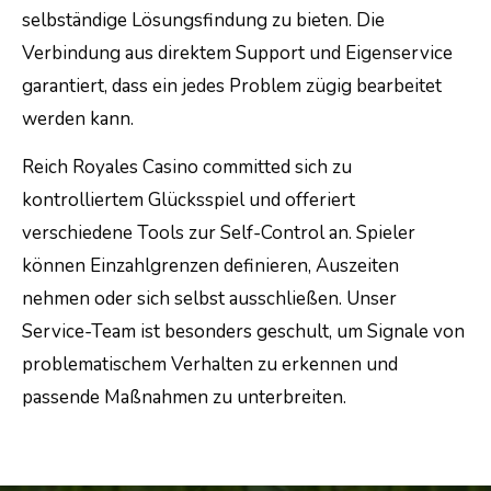
selbständige Lösungsfindung zu bieten. Die
Verbindung aus direktem Support und Eigenservice
garantiert, dass ein jedes Problem zügig bearbeitet
werden kann.
Reich Royales Casino committed sich zu
kontrolliertem Glücksspiel und offeriert
verschiedene Tools zur Self-Control an. Spieler
können Einzahlgrenzen definieren, Auszeiten
nehmen oder sich selbst ausschließen. Unser
Service-Team ist besonders geschult, um Signale von
problematischem Verhalten zu erkennen und
passende Maßnahmen zu unterbreiten.