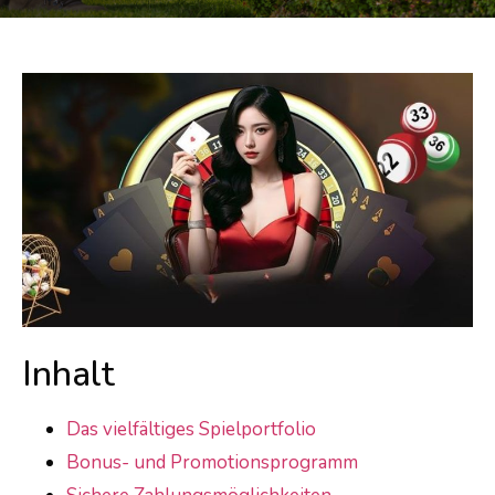
Inhalt
Das vielfältiges Spielportfolio
Bonus- und Promotionsprogramm