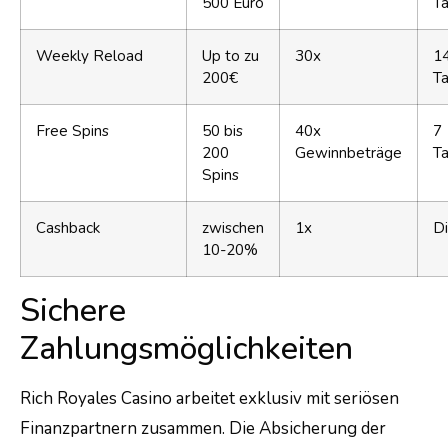
500 Euro
T
Weekly Reload
Up to zu
30x
1
200€
T
Free Spins
50 bis
40x
7
200
Gewinnbeträge
T
Spins
Cashback
zwischen
1x
Di
10-20%
Sichere
Zahlungsmöglichkeiten
Rich Royales Casino arbeitet exklusiv mit seriösen
Finanzpartnern zusammen. Die Absicherung der