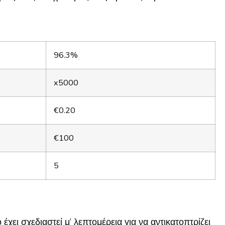
96.3%
x5000
€0.20
€100
5
χει σχεδιαστεί μ’ λεπτομέρεια για να αντικατοπτρίζει