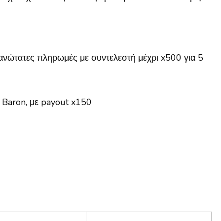
 ανώτατες πληρωμές με συντελεστή μέχρι x500 για 5
 Baron, με payout x150