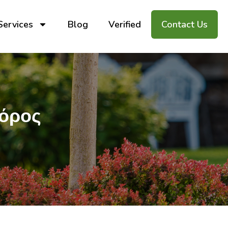
Services
Blog
Verified
Contact Us
πόρος