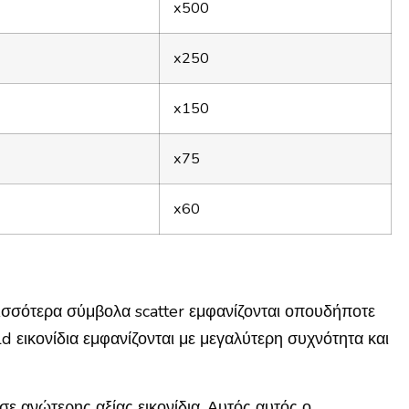
x500
x250
x150
x75
x60
ρισσότερα σύμβολα scatter εμφανίζονται οπουδήποτε
d εικονίδια εμφανίζονται με μεγαλύτερη συχνότητα και
ε ανώτερης αξίας εικονίδια. Αυτός αυτός ο