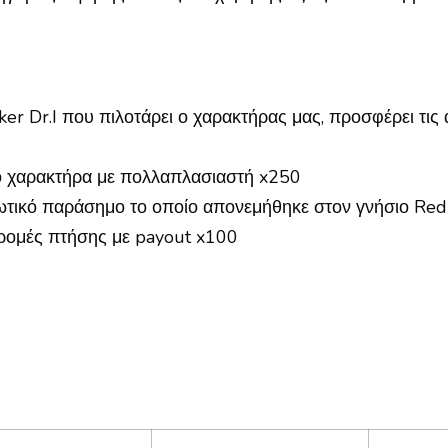
er Dr.I που πιλοτάρει ο χαρακτήρας μας, προσφέρει τις
ό χαρακτήρα με πολλαπλασιαστή x250
ωτικό παράσημο το οποίο απονεμήθηκε στον γνήσιο Red
δρομές πτήσης με payout x100