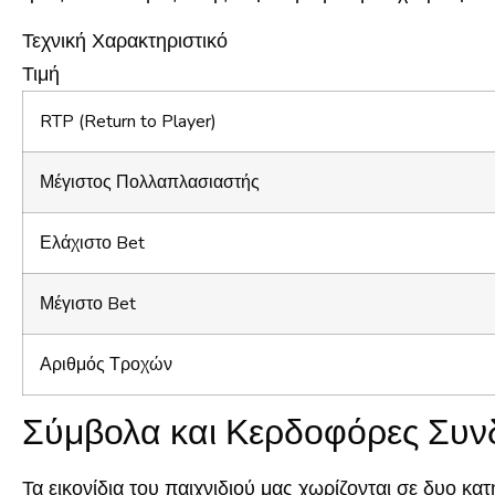
Τεχνική Χαρακτηριστικό
Τιμή
RTP (Return to Player)
Μέγιστος Πολλαπλασιαστής
Ελάχιστο Bet
Μέγιστο Bet
Αριθμός Τροχών
Σύμβολα και Κερδοφόρες Συν
Τα εικονίδια του παιχνιδιού μας χωρίζονται σε δυο κα