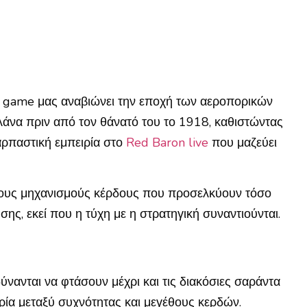
ο game μας αναβιώνει την εποχή των αεροπορικών
άνα πριν από τον θάνατό του το 1918, καθιστώντας
αρπαστική εμπειρία στο
Red Baron live
που μαζεύει
μους μηχανισμούς κέρδους που προσελκύουν τόσο
ης, εκεί που η τύχη με η στρατηγική συναντιούνται.
νανται να φτάσουν μέχρι και τις διακόσιες σαράντα
ιρία μεταξύ συχνότητας και μεγέθους κερδών.