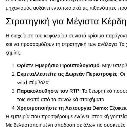
μηχανισμός αυξάνει εντυπωσιακά τις πιθανότητες πρ
Στρατηγική για Μέγιστα Κέρδη
Η διαχείριση του κεφαλαίου συνιστά κρίσιμο παράγοντ
και να προσαρμόζουν τη στρατηγική των ανάλογα. Το 
ζημίας.
Ορίστε Ημερήσιο Προϋπολογισμό:
Μην υπερβάλ
Εκμεταλλευτείτε τις Δωρεάν Περιστροφές:
Οι 
wild σύμβολα
Παρακολουθήστε τον RTP:
Το θεωρητικό ποσοστ
τοις εκατό από τα συνολικά στοιχήματα
Χρησιμοποιήστε τη Λειτουργία Demo:
Εξοικει
Η εμπειρία που προσφέρουμε ενώνει ιστορική γοητεία
Με βελτιστοποιημένη απόδοση σε όλων τις συσκευές 