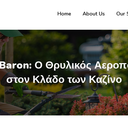
Home
About Us
Our 
Baron: Ο Θρυλικός Αερο
στον Κλάδο των Καζίνο