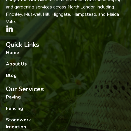
and gardening services across North London including
Finchley, Muswell Hill, Highgate, Hampstead, and Maida
Vale.
Quick Links
Home
About Us
Blog
Our Services
Paving
Fencing
Stonework
Irrigation