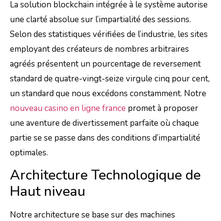
La solution blockchain intégrée à le système autorise
une clarté absolue sur l’impartialité des sessions.
Selon des statistiques vérifiées de l’industrie, les sites
employant des créateurs de nombres arbitraires
agréés présentent un pourcentage de reversement
standard de quatre-vingt-seize virgule cinq pour cent,
un standard que nous excédons constamment. Notre
nouveau casino en ligne france
promet à proposer
une aventure de divertissement parfaite où chaque
partie se se passe dans des conditions d’impartialité
optimales.
Architecture Technologique de
Haut niveau
Notre architecture se base sur des machines