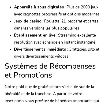
Appareils à sous digitales
: Plus de 2000 jeux
avec cagnottes progressifs et options modernes
Jeux de casino
: Roulette, 21, baccarat et cartes
dans les versions les plus populaires
Établissement en live
: Streaming excellente
résolution avec échange en instant instantané
Divertissements immédiats
: Grattages, loto et
divers divertissements véloces
Systèmes de Récompenses
et Promotions
Notre politique de gratifications s’articule sur de la
libéralité et de la franchise. À partir de votre
inscription, vous profitez de bénéfices importants qui