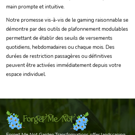
main prompte et intuitive.
Notre promesse vis-à-vis de le gaming raisonnable se
démontre par des outils de plafonnement modulables
permettant de établir des seuils de versements
quotidiens, hebdomadaires ou chaque mois. Des
durées de restriction passagères ou définitives
peuvent être activées immédiatement depuis votre
espace individuel.
Forget Me Not Garden Transformations offer landscaping