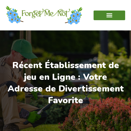
Récent Établissement de
jeu en Ligne : Votre
Adresse de Divertissement
Favorite