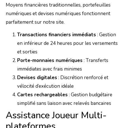
Moyens financières traditionnelles, portefeuilles
numériques et devises numériques fonctionnent
parfaitement sur notre site.
Transactions financiers immédiats
: Gestion
en inférieur de 24 heures pour les versements
et sorties
Porte-monnaies numériques
: Transferts
immédiates avec frais minimes
Devises digitales
: Discrétion renforcé et
vélocité d’exécution idéale
Cartes rechargeables
: Gestion budgétaire
simplifié sans liaison avec relevés bancaires
Assistance Joueur Multi-
plateformes