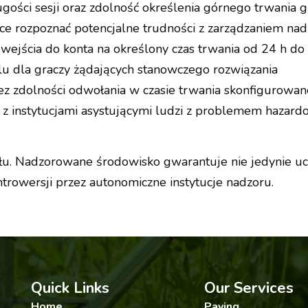
gości sesji oraz zdolność określenia górnego trwania g
ące rozpoznać potencjalne trudności z zarządzaniem nad
ejścia do konta na określony czas trwania od 24 h do 
ilu dla graczy żądających stanowczego rozwiązania
ez zdolności odwołania w czasie trwania skonfigurowan
instytucjami asystującymi ludzi z problemem hazardo
u. Nadzorowane środowisko gwarantuje nie jedynie ucz
rowersji przez autonomiczne instytucje nadzoru.
Quick Links
Our Services
Home
Paving