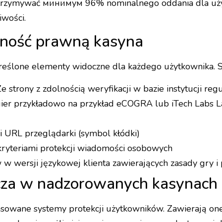
rzymywać минимум 96% nominalnego oddania dla użytk
iwości.
dność prawną kasyna
reślone elementy widoczne dla każdego użytkownika. S
 strony z zdolnością weryfikacji w bazie instytucji reg
gier przykładowo na przykład eCOGRA lub iTech Labs 
 URL przeglądarki (symbol kłódki)
kryteriami protekcji wiadomości osobowych
 wersji językowej klienta zawierających zasady gry i
acza w nadzorowanych kasynach
sowane systemy protekcji użytkowników. Zawierają one n