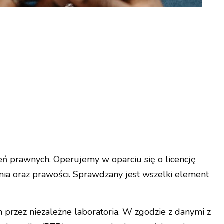
eń prawnych. Operujemy w oparciu się o licencję
nia oraz prawości. Sprawdzany jest wszelki element
przez niezależne laboratoria. W zgodzie z danymi z