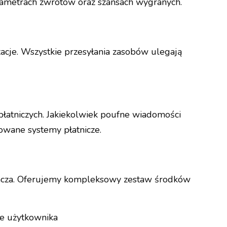
rametrach zwrotów oraz szansach wygranych.
acje. Wszystkie przesyłania zasobów ulegają
łatniczych. Jakiekolwiek poufne wiadomości
owane systemy płatnicze.
acza. Oferujemy kompleksowy zestaw środków
ie użytkownika