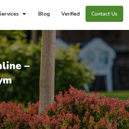
Services
Blog
Verified
Contact Us
line –
ym