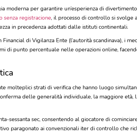
ia moderna per garantire un’esperienza di divertimento
o senza registracione
, il processo di controllo si svolg
ezza in precedenza adottati dalle istituti continentali.
Financial di Vigilanza Ente (l’autorità scandinava), i m
simi di punto percentuale nelle operazioni online, facendol
tica
ante molteplici strati di verifica che hanno luogo simulta
onferma delle generalità individuale, la maggiore età, l
nta-sessanta sec, consentendo al giocatore di cominciare 
tivo paragonato ai convenzionali iter di controllo che ri