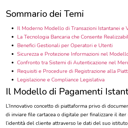
Sommario dei Temi
Il Moderno Modello di Transazioni Istantanei e 
La Tecnologia Bancaria che Consente Realizzabil
Benefici Gestionali per Operatori e Utenti
Sicurezza e Protezione Informazioni nel Modell
Confronto tra Sistemi di Autenticazione nel Mer
Requisiti e Procedure di Registrazione alla Piat
Legislazione e Compliance Legislativa
Il Modello di Pagamenti Istant
L’Innovativo concetto di piattaforma privo di documen
di inviare file cartacea o digitale per finalizzare il i
l’identità del cliente attraverso le dati del suo istituto