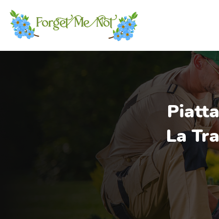
Piatt
La Tr