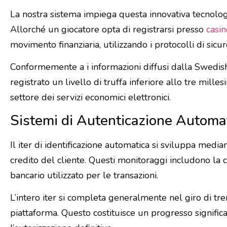
La nostra sistema impiega questa innovativa tecnolog
Allorché un giocatore opta di registrarsi presso
casin
movimento finanziaria, utilizzando i protocolli di sicur
Conformemente a i informazioni diffusi dalla Swedish 
registrato un livello di truffa inferiore allo tre mille
settore dei servizi economici elettronici.
Sistemi di Autenticazione Automa
Il iter di identificazione automatica si sviluppa medi
credito del cliente. Questi monitoraggi includono la c
bancario utilizzato per le transazioni.
L’intero iter si completa generalmente nel giro di tre
piattaforma. Questo costituisce un progresso significa