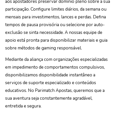
aos apostadores preservar domínio pleno sobre a sua
participação. Configure limites diários, da semana ou
mensais para investimentos, lances e perdas. Defina
tempos de pausa provisória ou selecione por auto-
exclusão se sinta necessidade. A nossas equipe de
apoio está pronta para disponibilizar materiais e guia
sobre métodos de gaming responsável.
Mediante da aliança com organizações especializadas
em impedimento de comportamentos compulsivos,
disponibilizamos disponibilidade instantâneo a
serviços de suporte especializado e conteúdos
educativos. No Parimatch Apostas, queremos que a
sua aventura seja constantemente agradável,
entretida e segura.