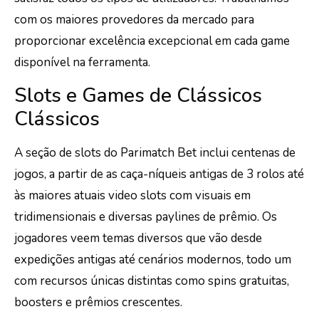
com os maiores provedores da mercado para
proporcionar excelência excepcional em cada game
disponível na ferramenta.
Slots e Games de Clássicos
Clássicos
A seção de slots do Parimatch Bet inclui centenas de
jogos, a partir de as caça-níqueis antigas de 3 rolos até
às maiores atuais video slots com visuais em
tridimensionais e diversas paylines de prêmio. Os
jogadores veem temas diversos que vão desde
expedições antigas até cenários modernos, todo um
com recursos únicas distintas como spins gratuitas,
boosters e prêmios crescentes.