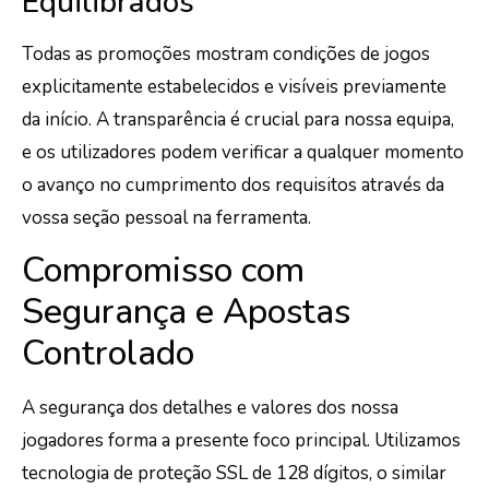
Equilibrados
Todas as promoções mostram condições de jogos
explicitamente estabelecidos e visíveis previamente
da início. A transparência é crucial para nossa equipa,
e os utilizadores podem verificar a qualquer momento
o avanço no cumprimento dos requisitos através da
vossa seção pessoal na ferramenta.
Compromisso com
Segurança e Apostas
Controlado
A segurança dos detalhes e valores dos nossa
jogadores forma a presente foco principal. Utilizamos
tecnologia de proteção SSL de 128 dígitos, o similar