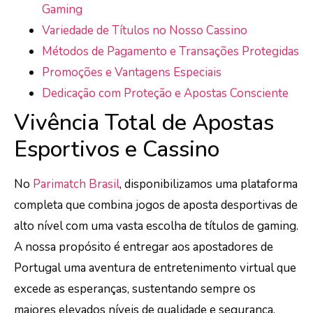
Gaming
Variedade de Títulos no Nosso Cassino
Métodos de Pagamento e Transações Protegidas
Promoções e Vantagens Especiais
Dedicação com Proteção e Apostas Consciente
Vivência Total de Apostas
Esportivos e Cassino
No
Parimatch Brasil
, disponibilizamos uma plataforma
completa que combina jogos de aposta desportivas de
alto nível com uma vasta escolha de títulos de gaming.
A nossa propósito é entregar aos apostadores de
Portugal uma aventura de entretenimento virtual que
excede as esperanças, sustentando sempre os
maiores elevados níveis de qualidade e segurança.