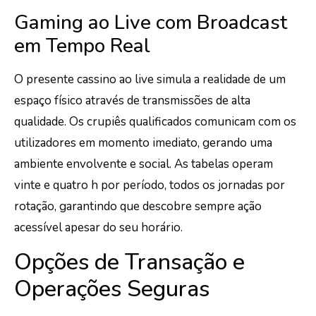
Gaming ao Live com Broadcast
em Tempo Real
O presente cassino ao live simula a realidade de um
espaço físico através de transmissões de alta
qualidade. Os crupiês qualificados comunicam com os
utilizadores em momento imediato, gerando uma
ambiente envolvente e social. As tabelas operam
vinte e quatro h por período, todos os jornadas por
rotação, garantindo que descobre sempre ação
acessível apesar do seu horário.
Opções de Transação e
Operações Seguras