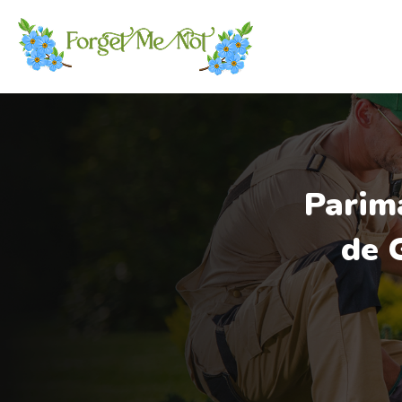
Parim
de 