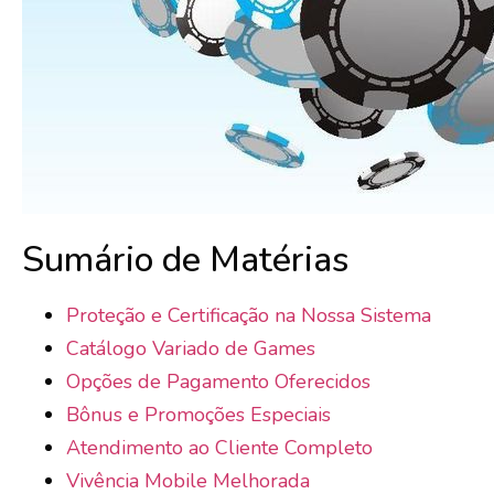
Sumário de Matérias
Proteção e Certificação na Nossa Sistema
Catálogo Variado de Games
Opções de Pagamento Oferecidos
Bônus e Promoções Especiais
Atendimento ao Cliente Completo
Vivência Mobile Melhorada