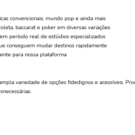
sicas convencionais, mundo pop e ainda mais
roleta, baccarat e poker em diversas variações
 em período real de estúdios especializados
que conseguem mudar destinos rapidamente
ente para nossa plataforma
pla variedade de opções fidedignos e acessíveis. Proc
snecessárias.