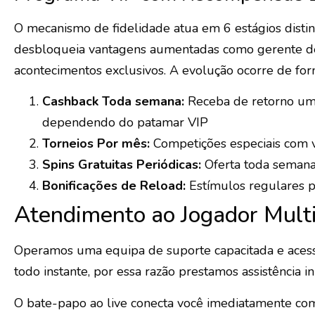
O mecanismo de fidelidade atua em 6 estágios distint
desbloqueia vantagens aumentadas como gerente de c
acontecimentos exclusivos. A evolução ocorre de fo
Cashback Toda semana:
Receba de retorno uma
dependendo do patamar VIP
Torneios Por mês:
Competições especiais com
Spins Gratuitas Periódicas:
Oferta toda semana 
Bonificações de Reload:
Estímulos regulares 
Atendimento ao Jogador Mult
Operamos uma equipa de suporte capacitada e acess
todo instante, por essa razão prestamos assistência i
O bate-papo ao live conecta você imediatamente com