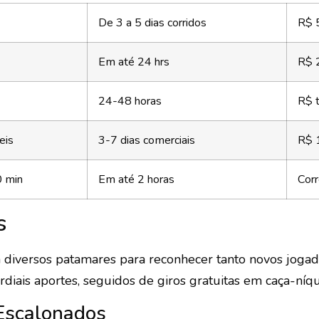
De 3 a 5 dias corridos
R$ 
Em até 24 hrs
R$ 
24-48 horas
R$ t
eis
3-7 dias comerciais
R$ 
0 min
Em até 2 horas
Cor
s
ersos patamares para reconhecer tanto novos jogador
iais aportes, seguidos de giros gratuitas em caça-níqu
Escalonados