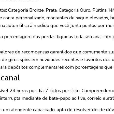
os: Categoria Bronze, Prata, Categoria Ouro, Platina, Ní
onta personalizado, montantes de saque elevados, bon
rma automática à medida que você junta pontos por mei
 percentagem das perdas líquidas toda semana, com pe
 valores de recompensas garantidos que comumente s
de giros spins em novidades recentes e favoritos dos 
para depósitos complementares com porcentagens qu
icanal
ível 24 horas por dia, 7 ciclos por ciclo. Compreende
ninterrupta mediante de bate-papo ao live, correio eletrô
 um atendente capacitado, apto de resolver desde dúvi