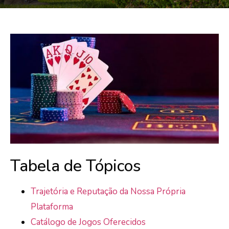
Tabela de Tópicos
Trajetória e Reputação da Nossa Própria
Plataforma
Catálogo de Jogos Oferecidos