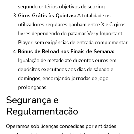
segundo critérios objetivos de scoring
Giros Grátis às Quintas:
A totalidade os
utilizadores regulares ganham entre X e C giros
livres dependendo do patamar Very Important
Player, sem exigências de entrada complementar
Bónus de Reload nos Finais de Semana:
Igualação de metade até duzentos euros em
depósitos executados aos dias de sábado e
domingos, encorajando jornadas de jogo
prolongadas
Segurança e
Regulamentação
Operamos sob licenças concedidas por entidades