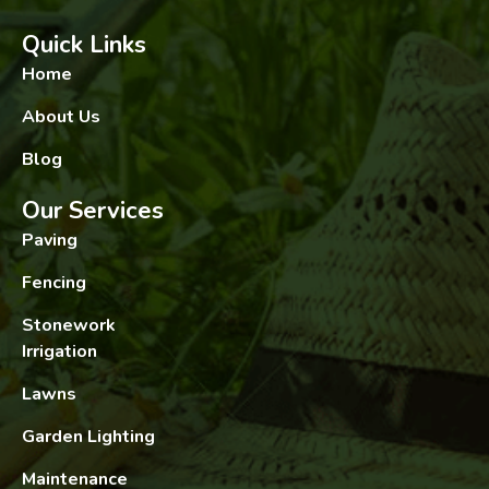
Quick Links
Home
About Us
Blog
Our Services
Paving
Fencing
Stonework
Irrigation
Lawns
Garden Lighting
Maintenance