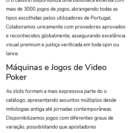
O o cassino disponibiliza uma biblioteca extensa com
mais de 3000 jogos de jogos, abrangendo todas as
tipos escolhidas pelos utilizadores de Portugal.
Colaboramos unicamente com provedores aprovados
e reconhecidos globalmente, assegurando excelência
visual premium e justiça verificada em toda spin ou
lance.
Máquinas e Jogos de Video
Poker
As slots formam a mais expressiva parte do o
catálogo, apresentando assuntos múltiplos desde
mitologias antiga até jornadas contemporâneas.
Disponibilizamos jogos com diferentes graus de
variação, possibilitando que apostadores