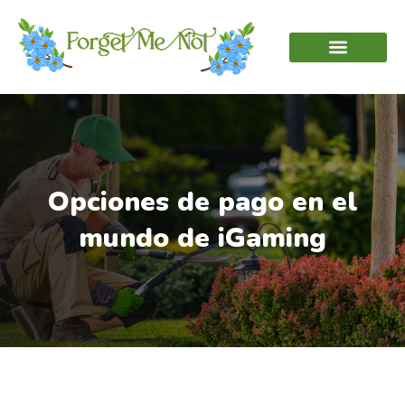
Opciones de pago en el
mundo de iGaming