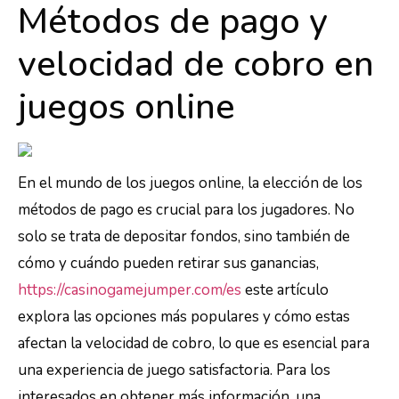
Métodos de pago y
velocidad de cobro en
juegos online
En el mundo de los juegos online, la elección de los
métodos de pago es crucial para los jugadores. No
solo se trata de depositar fondos, sino también de
cómo y cuándo pueden retirar sus ganancias,
https://casinogamejumper.com/es
este artículo
explora las opciones más populares y cómo estas
afectan la velocidad de cobro, lo que es esencial para
una experiencia de juego satisfactoria. Para los
interesados en obtener más información, una