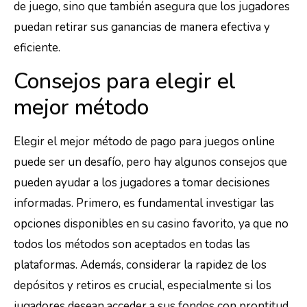
de juego, sino que también asegura que los jugadores
puedan retirar sus ganancias de manera efectiva y
eficiente.
Consejos para elegir el
mejor método
Elegir el mejor método de pago para juegos online
puede ser un desafío, pero hay algunos consejos que
pueden ayudar a los jugadores a tomar decisiones
informadas. Primero, es fundamental investigar las
opciones disponibles en su casino favorito, ya que no
todos los métodos son aceptados en todas las
plataformas. Además, considerar la rapidez de los
depósitos y retiros es crucial, especialmente si los
jugadores desean acceder a sus fondos con prontitud.