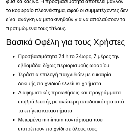
φυσικά καζίνο. Η προσβασιμότητα αποτελεί μάλλον
το κορυφαίο πλεονέκτημα, αφού οι συμμετέχοντες δεν
είναι ανάγκη να μετακινηθούν για να απολαύσουν τα
προτιμώμενα τους τίτλους.
Βασικά Οφέλη για τους Χρήστες
Προσβασιμότητα 24 h το 24ωρο, 7 μέρες την
εβδομάδα, δίχως περιορισμούς ωραρίου
Τεράστια επιλογή παιχνιδιών με ευκαιρία
δοκιμής παιχνιδιού ελλείψει χρήματα
Διαφημιστικές προωθήσεις και προγράμματα
επιβράβευσής με ανώτερη αποδοτικότητα από
τα επίγεια καταστήματα
Μειωμένα minimum ποντάρισμα που
επιτρέπουν παιχνίδι σε όλους τους