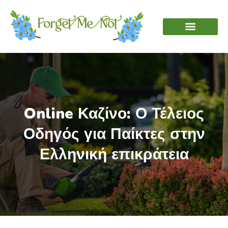
Online Καζίνο: Ο Τέλειος
Οδηγός για Παίκτες στην
Ελληνική επικράτεια