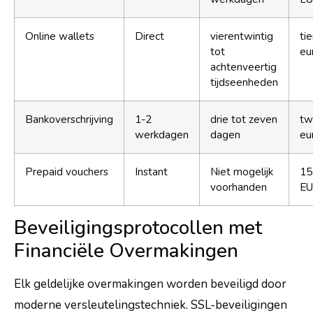
Online wallets
Direct
vierentwintig
ti
tot
eu
achtenveertig
tijdseenheden
Bankoverschrijving
1-2
drie tot zeven
tw
werkdagen
dagen
eu
Prepaid vouchers
Instant
Niet mogelijk
15
voorhanden
E
Beveiligingsprotocollen met
Financiële Overmakingen
Elk geldelijke overmakingen worden beveiligd door
moderne versleutelingstechniek. SSL-beveiligingen