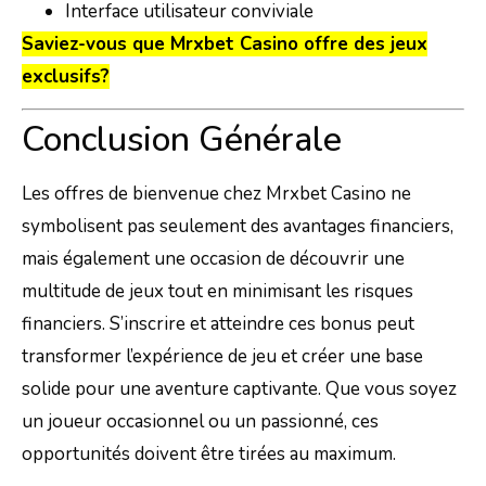
Interface utilisateur conviviale
Saviez-vous que Mrxbet Casino offre des jeux
exclusifs?
Conclusion Générale
Les offres de bienvenue chez Mrxbet Casino ne
symbolisent pas seulement des avantages financiers,
mais également une occasion de découvrir une
multitude de jeux tout en minimisant les risques
financiers. S’inscrire et atteindre ces bonus peut
transformer l’expérience de jeu et créer une base
solide pour une aventure captivante. Que vous soyez
un joueur occasionnel ou un passionné, ces
opportunités doivent être tirées au maximum.