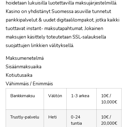
hoidetaan lukuisilla luotettavilla maksujärjestelmillä.
Kasino on yhdistänyt Suomessa asuville tunnetut
pankkipalvelut & uudet digitaalilompakot, jotka kaikki
tuottavat instant- maksutapahtumat. Jokainen
maksujen käsittely toteutetaan SSL-salauksella
suojattujen linkkien välityksellä.
Maksumenetelmä
Sisäänmaksuaika
Kotiutusaika
Vähimmäis / Enimmäis
Bankkimaksu
Välitön
1-3 arkea
10€ /
10,000€
Trustly-palvelu
Heti
0-24
10€ /
tuntia
20,000€