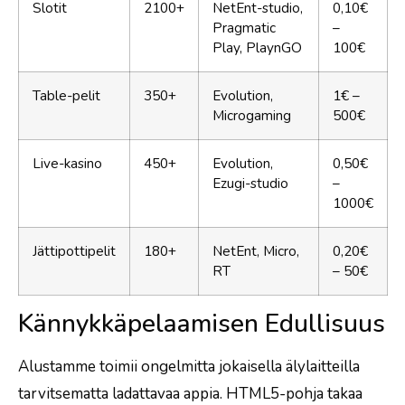
Slotit
2100+
NetEnt-studio,
0,10€
Pragmatic
–
Play, PlaynGO
100€
Table-pelit
350+
Evolution,
1€ –
Microgaming
500€
Live-kasino
450+
Evolution,
0,50€
Ezugi-studio
–
1000€
Jättipottipelit
180+
NetEnt, Micro,
0,20€
RT
– 50€
Kännykkäpelaamisen Edullisuus
Alustamme toimii ongelmitta jokaisella älylaitteilla
tarvitsematta ladattavaa appia. HTML5-pohja takaa