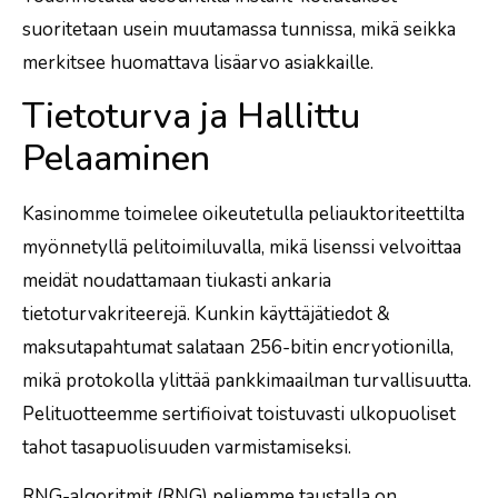
suoritetaan usein muutamassa tunnissa, mikä seikka
merkitsee huomattava lisäarvo asiakkaille.
Tietoturva ja Hallittu
Pelaaminen
Kasinomme toimelee oikeutetulla peliauktoriteettilta
myönnetyllä pelitoimiluvalla, mikä lisenssi velvoittaa
meidät noudattamaan tiukasti ankaria
tietoturvakriteerejä. Kunkin käyttäjätiedot &
maksutapahtumat salataan 256-bitin encryotionilla,
mikä protokolla ylittää pankkimaailman turvallisuutta.
Pelituotteemme sertifioivat toistuvasti ulkopuoliset
tahot tasapuolisuuden varmistamiseksi.
RNG-algoritmit (RNG) peliemme taustalla on