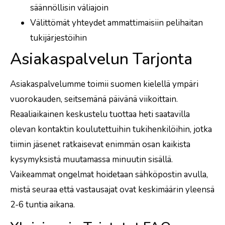
säännöllisin väliajoin
Välittömät yhteydet ammattimaisiin pelihaitan
tukijärjestöihin
Asiakaspalvelun Tarjonta
Asiakaspalvelumme toimii suomen kielellä ympäri
vuorokauden, seitsemänä päivänä viikoittain.
Reaaliaikainen keskustelu tuottaa heti saatavilla
olevan kontaktin koulutettuihin tukihenkilöihin, jotka
tiimin jäsenet ratkaisevat enimmän osan kaikista
kysymyksistä muutamassa minuutin sisällä.
Vaikeammat ongelmat hoidetaan sähköpostin avulla,
mistä seuraa että vastausajat ovat keskimäärin yleensä
2-6 tuntia aikana.