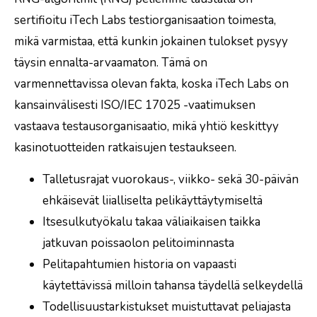
sertifioitu iTech Labs testiorganisaation toimesta,
mikä varmistaa, että kunkin jokainen tulokset pysyy
täysin ennalta-arvaamaton. Tämä on
varmennettavissa olevan fakta, koska iTech Labs on
kansainvälisesti ISO/IEC 17025 -vaatimuksen
vastaava testausorganisaatio, mikä yhtiö keskittyy
kasinotuotteiden ratkaisujen testaukseen.
Talletusrajat vuorokaus-, viikko- sekä 30-päivän
ehkäisevät liialliselta pelikäyttäytymiseltä
Itsesulkutyökalu takaa väliaikaisen taikka
jatkuvan poissaolon pelitoiminnasta
Pelitapahtumien historia on vapaasti
käytettävissä milloin tahansa täydellä selkeydellä
Todellisuustarkistukset muistuttavat peliajasta