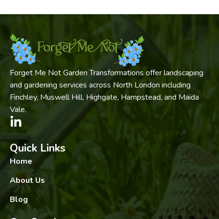
Forget Me Not Garden Transformations offer landscaping
and gardening services across North London including
Finchley, Muswell Hill, Highgate, Hampstead, and Maida
Vale.
Quick Links
Home
About Us
Blog