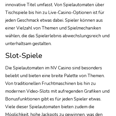
innovative Titel umfasst. Von Spielautomaten über
Tischspiele bis hin zu Live-Casino-Optionen ist für
jeden Geschmack etwas dabei. Spieler können aus
einer Vielzahl von Themen und Spielmechaniken
wählen, die das Spielerlebnis abwechslungsreich und
unterhaltsam gestalten.
Slot-Spiele
Die Spielautomaten im NV Casino sind besonders
beliebt und bieten eine breite Palette von Themen.
Von traditionellen Fruchtmaschinen bis hin zu
modernen Video-Slots mit aufregenden Grafiken und
Bonusfunktionen gibt es für jeden Spieler etwas.
Viele dieser Spielautomaten bieten zudem die
Möglichkeit, hohe Jackpots zu gewinnen, was den