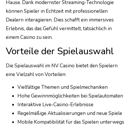
Hause. Dank modernster Streaming-Technologie
können Spieler in Echtzeit mit professionellen
Dealern interagieren. Dies schafft ein immersives
Erlebnis, das das Gefühl vermittelt, tatsächlich in
einem Casino zu sein.
Vorteile der Spielauswahl
Die Spielauswahl im NV Casino bietet den Spielern
eine Vielzahl von Vorteilen:
Vielfältige Themen und Spielmechaniken
Hohe Gewinnmöglichkeiten bei Spielautomaten
Interaktive Live-Casino-Erlebnisse
Regelmäßige Aktualisierungen und neue Spiele
Mobile Kompatibilität für das Spielen unterwegs