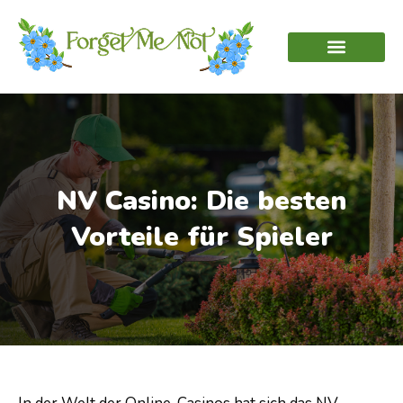
NV Casino: Die besten
Vorteile für Spieler