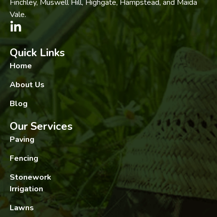
Finchley, Muswell Hill, Highgate, Hampstead, and Maida
Vale.
Quick Links
Home
About Us
Blog
Our Services
Paving
Fencing
Stonework
Irrigation
Lawns