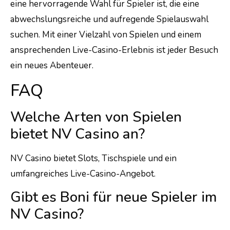
eine hervorragende Wahl für Spieler ist, die eine
abwechslungsreiche und aufregende Spielauswahl
suchen. Mit einer Vielzahl von Spielen und einem
ansprechenden Live-Casino-Erlebnis ist jeder Besuch
ein neues Abenteuer.
FAQ
Welche Arten von Spielen
bietet NV Casino an?
NV Casino bietet Slots, Tischspiele und ein
umfangreiches Live-Casino-Angebot.
Gibt es Boni für neue Spieler im
NV Casino?