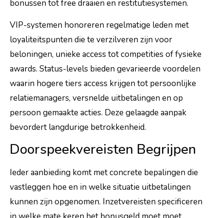
bonussen tot free draaien en restitutiesystemen.
VIP-systemen honoreren regelmatige leden met
loyaliteitspunten die te verzilveren zijn voor
beloningen, unieke access tot competities of fysieke
awards. Status-levels bieden gevarieerde voordelen
waarin hogere tiers access krijgen tot persoonlijke
relatiemanagers, versnelde uitbetalingen en op
persoon gemaakte acties. Deze gelaagde aanpak
bevordert langdurige betrokkenheid.
Doorspeekvereisten Begrijpen
Ieder aanbieding komt met concrete bepalingen die
vastleggen hoe en in welke situatie uitbetalingen
kunnen zijn opgenomen. Inzetvereisten specificeren
in welke mate keren het bonusgeld moet moet