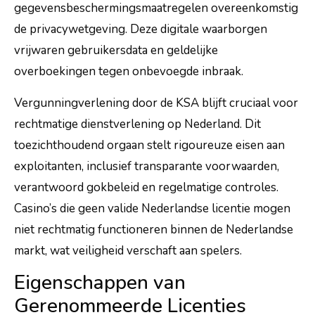
gegevensbeschermingsmaatregelen overeenkomstig
de privacywetgeving. Deze digitale waarborgen
vrijwaren gebruikersdata en geldelijke
overboekingen tegen onbevoegde inbraak.
Vergunningverlening door de KSA blijft cruciaal voor
rechtmatige dienstverlening op Nederland. Dit
toezichthoudend orgaan stelt rigoureuze eisen aan
exploitanten, inclusief transparante voorwaarden,
verantwoord gokbeleid en regelmatige controles.
Casino’s die geen valide Nederlandse licentie mogen
niet rechtmatig functioneren binnen de Nederlandse
markt, wat veiligheid verschaft aan spelers.
Eigenschappen van
Gerenommeerde Licenties