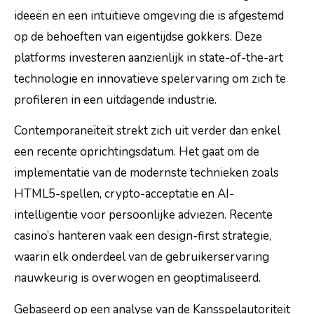
ideeën en een intuïtieve omgeving die is afgestemd
op de behoeften van eigentijdse gokkers. Deze
platforms investeren aanzienlijk in state-of-the-art
technologie en innovatieve spelervaring om zich te
profileren in een uitdagende industrie.
Contemporaneïteit strekt zich uit verder dan enkel
een recente oprichtingsdatum. Het gaat om de
implementatie van de modernste technieken zoals
HTML5-spellen, crypto-acceptatie en AI-
intelligentie voor persoonlijke adviezen. Recente
casino’s hanteren vaak een design-first strategie,
waarin elk onderdeel van de gebruikerservaring
nauwkeurig is overwogen en geoptimaliseerd.
Gebaseerd op een analyse van de Kansspelautoriteit