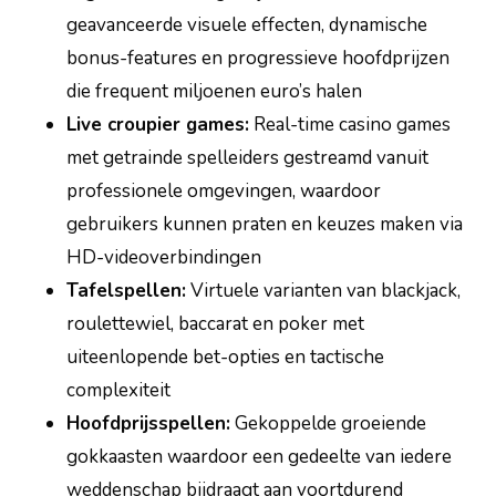
geavanceerde visuele effecten, dynamische
bonus-features en progressieve hoofdprijzen
die frequent miljoenen euro’s halen
Live croupier games:
Real-time casino games
met getrainde spelleiders gestreamd vanuit
professionele omgevingen, waardoor
gebruikers kunnen praten en keuzes maken via
HD-videoverbindingen
Tafelspellen:
Virtuele varianten van blackjack,
roulettewiel, baccarat en poker met
uiteenlopende bet-opties en tactische
complexiteit
Hoofdprijsspellen:
Gekoppelde groeiende
gokkaasten waardoor een gedeelte van iedere
weddenschap bijdraagt aan voortdurend