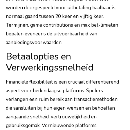
worden doorgespeeld voor uitbetaling haalbaar is,
normaal gaand tussen 20 keer en vijftig keer.
Termijnen, game contributions en max bet-limieten
bepalen eveneens de uitvoerbaarheid van
aanbiedingsvoorwaarden.
Betaalopties en
Verwerkingssnelheid
Financiële flexibiliteit is een cruciaal differentiërend
aspect voor hedendaagse platforms. Spelers
verlangen een ruim bereik aan transactiemethoden
die aansluiten bij hun eigen wensen en behoeften
aangaande snelheid, vertrouwelijkheid en
gebruiksgemak. Vernieuwende platforms