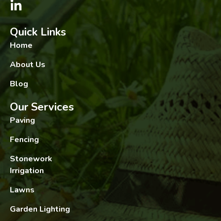
Quick Links
Home
About Us
Blog
Our Services
Paving
Fencing
Stonework
Irrigation
Lawns
Garden Lighting