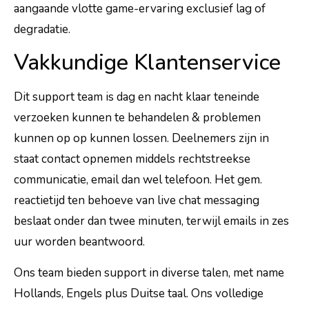
aangaande vlotte game-ervaring exclusief lag of
degradatie.
Vakkundige Klantenservice
Dit support team is dag en nacht klaar teneinde
verzoeken kunnen te behandelen & problemen
kunnen op op kunnen lossen. Deelnemers zijn in
staat contact opnemen middels rechtstreekse
communicatie, email dan wel telefoon. Het gem.
reactietijd ten behoeve van live chat messaging
beslaat onder dan twee minuten, terwijl emails in zes
uur worden beantwoord.
Ons team bieden support in diverse talen, met name
Hollands, Engels plus Duitse taal. Ons volledige