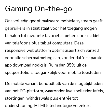
Gaming On-the-go
Ons volledig geoptimaliseerd mobiele systeem geeft
gebruikers in staat staat voor het toegang mogen
behalen tot favoriete favoriete spellen door middel
van telefoons plus tablet computers. Deze
responsive webplatform optimaliseert zich vanzelf
voor alle schermafmeting aan, zonder dat ‘n separate
app download nodig is. Ruim dan 85% uit de
spelportfolio is toegankelijk voor mobile toestellen.
De mobile variant behoudt elk van de mogelijkheden
van het PC-platform, waaronder live spelleider tafels,
stortingen, withdrawals plus entrée tot
ondersteuning. HTML5 technologie verzekert