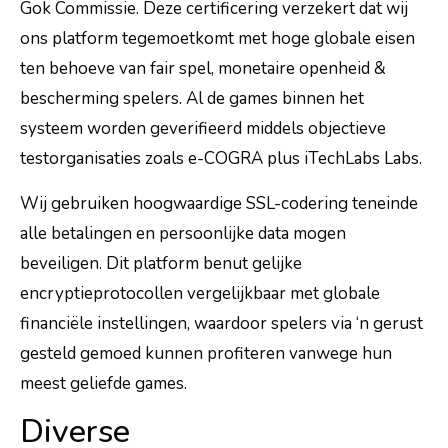
Gok Commissie. Deze certificering verzekert dat wij
ons platform tegemoetkomt met hoge globale eisen
ten behoeve van fair spel, monetaire openheid &
bescherming spelers. Al de games binnen het
systeem worden geverifieerd middels objectieve
testorganisaties zoals e-COGRA plus iTechLabs Labs.
Wij gebruiken hoogwaardige SSL-codering teneinde
alle betalingen en persoonlijke data mogen
beveiligen. Dit platform benut gelijke
encryptieprotocollen vergelijkbaar met globale
financiële instellingen, waardoor spelers via ‘n gerust
gesteld gemoed kunnen profiteren vanwege hun
meest geliefde games.
Diverse