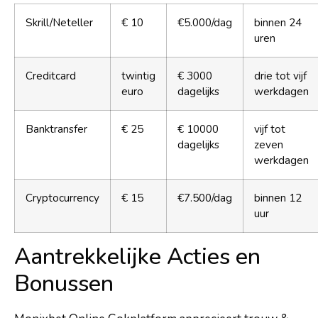
Skrill/Neteller
€ 10
€5.000/dag
binnen 24
uren
Creditcard
twintig
€ 3000
drie tot vijf
euro
dagelijks
werkdagen
Banktransfer
€ 25
€ 10000
vijf tot
dagelijks
zeven
werkdagen
Cryptocurrency
€ 15
€7.500/dag
binnen 12
uur
Aantrekkelijke Acties en
Bonussen