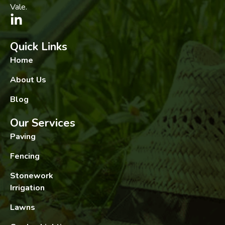
Vale.
Quick Links
Home
About Us
Blog
Our Services
Paving
Fencing
Stonework
Irrigation
Lawns