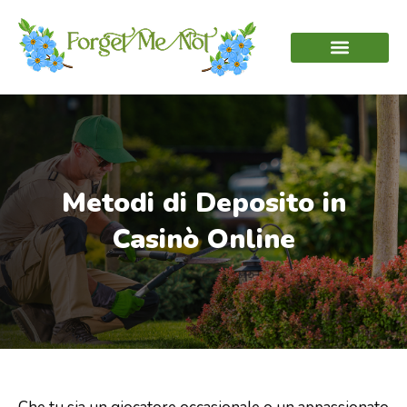
Metodi di Deposito in
Casinò Online