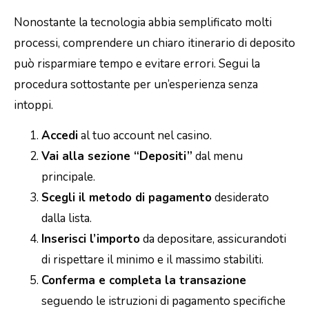
Nonostante la tecnologia abbia semplificato molti
processi, comprendere un chiaro itinerario di deposito
può risparmiare tempo e evitare errori. Segui la
procedura sottostante per un’esperienza senza
intoppi.
Accedi
al tuo account nel casino.
Vai alla sezione “Depositi”
dal menu
principale.
Scegli il metodo di pagamento
desiderato
dalla lista.
Inserisci l’importo
da depositare, assicurandoti
di rispettare il minimo e il massimo stabiliti.
Conferma e completa la transazione
seguendo le istruzioni di pagamento specifiche