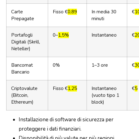
Carte
Fisso €
0,89
In media 30
€
1
Prepagate
minuti
Portafogli
0–
1,5%
Instantaneo
€
2
Digitali (Skrill,
Neteller)
Bancomat
0%
1–3 ore
€
3
Bancario
Criptovalute
Fisso €
1,25
Instantaneo
€
5
(Bitcoin,
(vuoto tipo 1
Ethereum)
block)
Installazione di software di sicurezza per
proteggere i dati finanziari.
Disponibilità di più valute per più regioni.