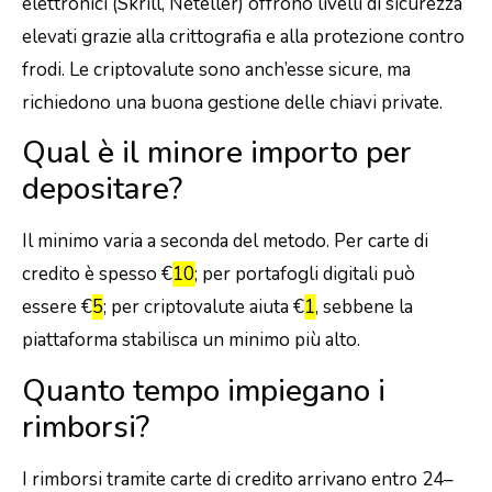
elettronici (Skrill, Neteller) offrono livelli di sicurezza
elevati grazie alla crittografia e alla protezione contro
frodi. Le criptovalute sono anch’esse sicure, ma
richiedono una buona gestione delle chiavi private.
Qual è il minore importo per
depositare?
Il minimo varia a seconda del metodo. Per carte di
credito è spesso €
10
; per portafogli digitali può
essere €
5
; per criptovalute aiuta €
1
, sebbene la
piattaforma stabilisca un minimo più alto.
Quanto tempo impiegano i
rimborsi?
I rimborsi tramite carte di credito arrivano entro 24–