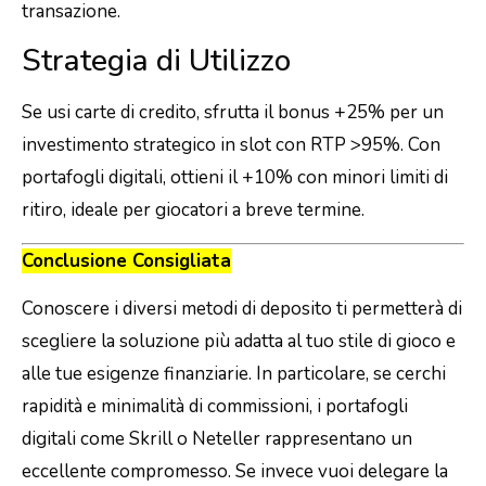
transazione.
Strategia di Utilizzo
Se usi carte di credito, sfrutta il bonus +25% per un
investimento strategico in slot con RTP >95%. Con
portafogli digitali, ottieni il +10% con minori limiti di
ritiro, ideale per giocatori a breve termine.
Conclusione Consigliata
Conoscere i diversi metodi di deposito ti permetterà di
scegliere la soluzione più adatta al tuo stile di gioco e
alle tue esigenze finanziarie. In particolare, se cerchi
rapidità e minimalità di commissioni, i portafogli
digitali come Skrill o Neteller rappresentano un
eccellente compromesso. Se invece vuoi delegare la