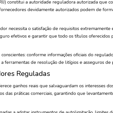
J) constitui a autoridade reguladora autorizada que co
 fornecedores devidamente autorizados podem de forma l
or necessita o satisfação de requisitos extremamente 
uro efetivos e garantir que todo os títulos oferecidos
onscientes: conforme informações oficiais do regulado
a a ferramentas de resolução de litígios e asseguros d
ores Reguladas
erece ganhos reais que salvaguardam os interesses dos
os das práticas comerciais, garantindo que levantament
igadas a adotar instrumentos de autolimitação, limites d