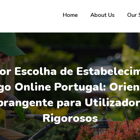
Home
About Us
Our 
or Escolha de Estabeleci
go Online Portugal: Orie
rangente para Utilizado
Rigorosos