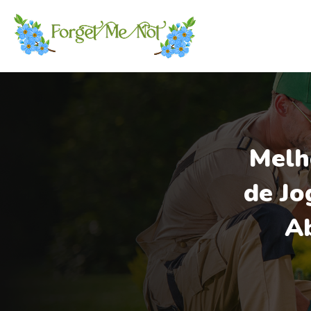
Melh
de Jo
Ab