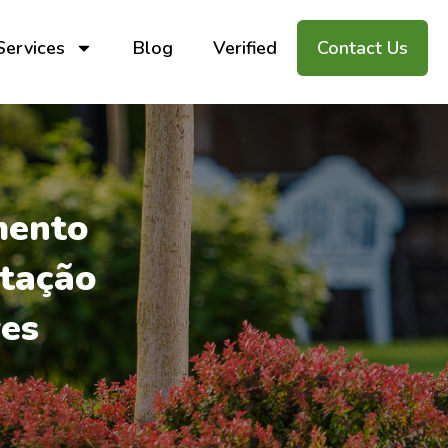
Services
Blog
Verified
Contact Us
mento
ntação
res