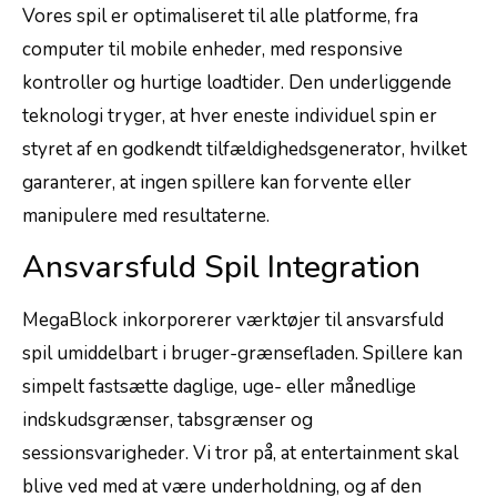
Vores spil er optimaliseret til alle platforme, fra
computer til mobile enheder, med responsive
kontroller og hurtige loadtider. Den underliggende
teknologi tryger, at hver eneste individuel spin er
styret af en godkendt tilfældighedsgenerator, hvilket
garanterer, at ingen spillere kan forvente eller
manipulere med resultaterne.
Ansvarsfuld Spil Integration
MegaBlock inkorporerer værktøjer til ansvarsfuld
spil umiddelbart i bruger-grænsefladen. Spillere kan
simpelt fastsætte daglige, uge- eller månedlige
indskudsgrænser, tabsgrænser og
sessionsvarigheder. Vi tror på, at entertainment skal
blive ved med at være underholdning, og af den