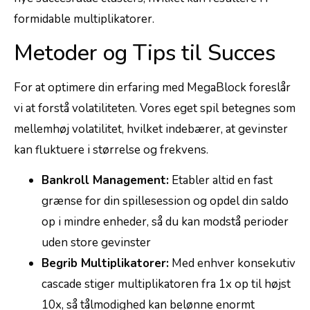
formidable multiplikatorer.
Metoder og Tips til Succes
For at optimere din erfaring med MegaBlock foreslår
vi at forstå volatiliteten. Vores eget spil betegnes som
mellemhøj volatilitet, hvilket indebærer, at gevinster
kan fluktuere i størrelse og frekvens.
Bankroll Management:
Etabler altid en fast
grænse for din spillesession og opdel din saldo
op i mindre enheder, så du kan modstå perioder
uden store gevinster
Begrib Multiplikatorer:
Med enhver konsekutiv
cascade stiger multiplikatoren fra 1x op til højst
10x, så tålmodighed kan belønne enormt