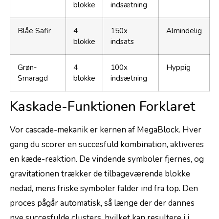
blokke
indsætning
Blåe Safir
4
150x
Almindelig
blokke
indsats
Grøn-
4
100x
Hyppig
Smaragd
blokke
indsætning
Kaskade-Funktionen Forklaret
Vor cascade-mekanik er kernen af MegaBlock. Hver
gang du scorer en succesfuld kombination, aktiveres
en kæde-reaktion. De vindende symboler fjernes, og
gravitationen trækker de tilbageværende blokke
nedad, mens friske symboler falder ind fra top. Den
proces pågår automatisk, så længe der der dannes
nye succesfulde clusters, hvilket kan resultere i i