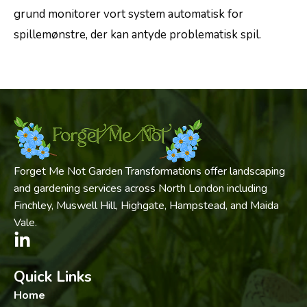
grund monitorer vort system automatisk for
spillemønstre, der kan antyde problematisk spil.
Forget Me Not Garden Transformations offer landscaping
and gardening services across North London including
Finchley, Muswell Hill, Highgate, Hampstead, and Maida
Vale.
Quick Links
Home