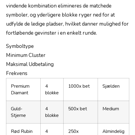
vindende kombination elimineres de matchede
symboler, og yderligere blokke ryger ned for at
udfylde de ledige pladser, hvilket danner mulighed for
fortløbende gevinster i en enkelt runde.
Symboltype
Minimum Cluster
Maksimal Udbetaling
Frekvens
Premium
4
1000x bet
Sjælden
Diamant
blokke
Guld-
4
500x bet
Medium
Stjerne
blokke
Rød Rubin
4
250x
Almindelig