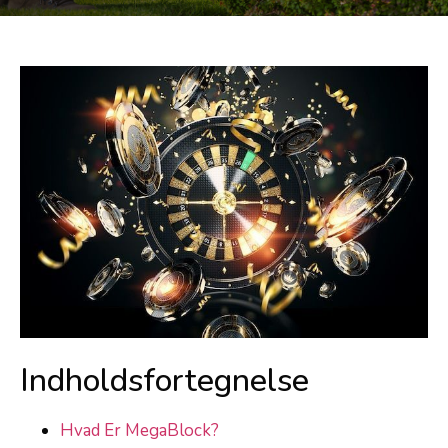
Indholdsfortegnelse
Hvad Er MegaBlock?