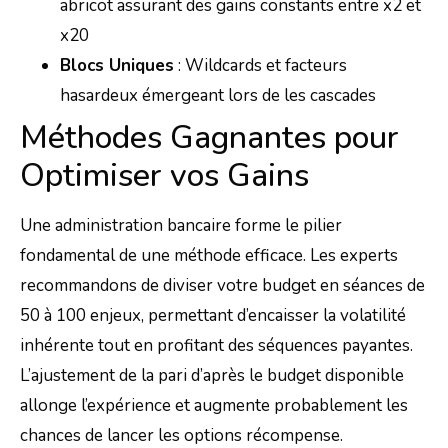
abricot assurant des gains constants entre x2 et
x20
Blocs Uniques
: Wildcards et facteurs
hasardeux émergeant lors de les cascades
Méthodes Gagnantes pour
Optimiser vos Gains
Une administration bancaire forme le pilier
fondamental de une méthode efficace. Les experts
recommandons de diviser votre budget en séances de
50 à 100 enjeux, permettant d’encaisser la volatilité
inhérente tout en profitant des séquences payantes.
L’ajustement de la pari d’après le budget disponible
allonge l’expérience et augmente probablement les
chances de lancer les options récompense.