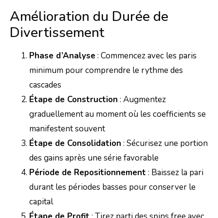
Amélioration du Durée de
Divertissement
Phase d’Analyse
: Commencez avec les paris
minimum pour comprendre le rythme des
cascades
Étape de Construction
: Augmentez
graduellement au moment où les coefficients se
manifestent souvent
Étape de Consolidation
: Sécurisez une portion
des gains après une série favorable
Période de Repositionnement
: Baissez la pari
durant les périodes basses pour conserver le
capital
Étape de Profit
: Tirez parti des spins free avec