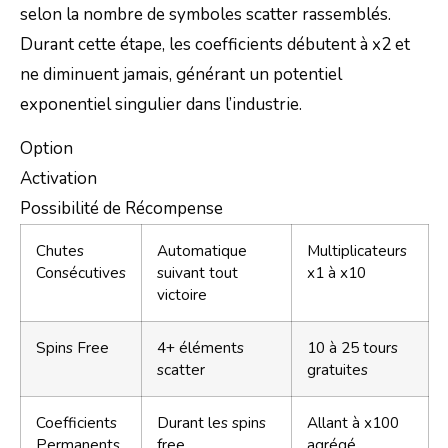
selon la nombre de symboles scatter rassemblés.
Durant cette étape, les coefficients débutent à x2 et
ne diminuent jamais, générant un potentiel
exponentiel singulier dans l’industrie.
Option
Activation
Possibilité de Récompense
Chutes
Automatique
Multiplicateurs
Consécutives
suivant tout
x1 à x10
victoire
Spins Free
4+ éléments
10 à 25 tours
scatter
gratuites
Coefficients
Durant les spins
Allant à x100
Permanents
free
agrégé