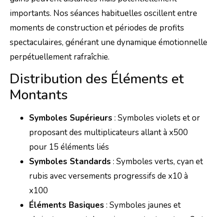
importants. Nos séances habituelles oscillent entre
moments de construction et périodes de profits
spectaculaires, générant une dynamique émotionnelle
perpétuellement rafraîchie.
Distribution des Éléments et
Montants
Symboles Supérieurs
: Symboles violets et or
proposant des multiplicateurs allant à x500
pour 15 éléments liés
Symboles Standards
: Symboles verts, cyan et
rubis avec versements progressifs de x10 à
x100
Éléments Basiques
: Symboles jaunes et