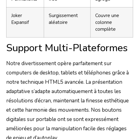
Joker
Surgissement
Couvre une
Expansif
aléatoire
colonne
complète
Support Multi-Plateformes
Notre divertissement opère parfaitement sur
computers de desktop, tablets et téléphones grâce à
notre technique HTML5 avancée. La présentation
adaptative s’adapte automatiquement à toutes les
résolutions d’écran, maintenant la finesse esthétique
et cette harmonie des mouvements. Nos boutons
digitales sur portable ont se sont expressément
améliorées pour la manipulation facile des réglages
de enjeu et d’autoplay.