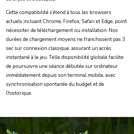
Cette compatibilité s’étend à tous les browsers
actuels incluant Chrome, Firefox, Safari et Edge, point
nécessiter de téléchargement ou installation. Nos
durées de chargement moyens ne franchissent pas 3
sec sur connexion classique, assurant un accès
instantané à le jeu. Telle disponibilité globale facilite
de poursuivre une séance débutée sur ordinateur
immédiatement depuis son terminal mobile, avec
synchronisation spontanée du budget et de
l’historique.