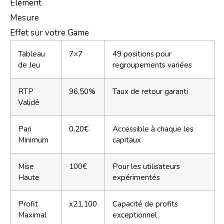
Élément
Mesure
Effet sur votre Game
Tableau
7×7
49 positions pour
de Jeu
regroupements variées
RTP
96.50%
Taux de retour garanti
Validé
Pari
0.20€
Accessible à chaque les
Minimum
capitaux
Mise
100€
Pour les utilisateurs
Haute
expérimentés
Profit
x21,100
Capacité de profits
Maximal
exceptionnel